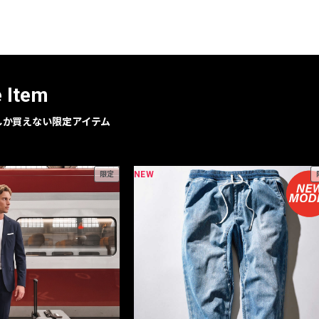
レコメンドアイテム
ピックアップアイテム
フォーカスブランド
セールおすすめアイテム
e Item
人気アイテム TOP 15
geでしか買えない限定アイテム
NEW
限定