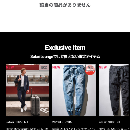
該当の商品がありません
Exclusive Item
Safari Loungeでしか買えない限定アイテム
NEW
NEW
NEW
限定
限定
Safari CURRENT
WP WESTPOINT
WP WESTPOINT
限定 吸水速乾 UVカット 洗
限定 ALEX/アレックス イン
限定 SEAN/ショー