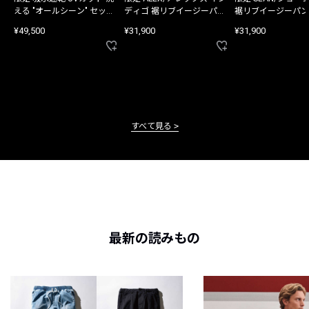
える "オールシーン" セット
ディゴ 裾リブイージーパン
裾リブイージーパン
アップ
ツ
¥49,500
¥31,900
¥31,900
すべて見る
最新の読みもの