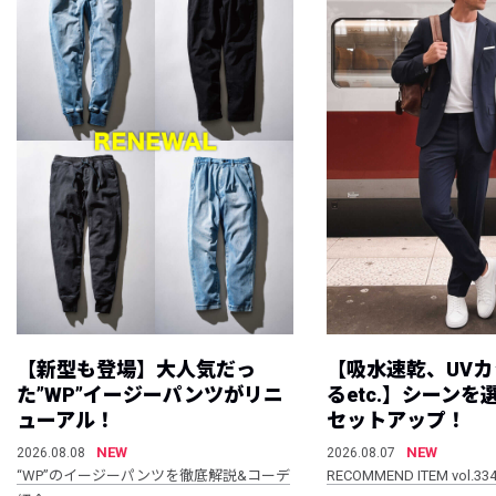
【新型も登場】大人気だっ
【吸水速乾、UV
た”WP”イージーパンツがリニ
るetc.】シーン
ューアル！
セットアップ！
NEW
NEW
2026.08.08
2026.08.07
“WP”のイージーパンツを徹底解説&コーデ
RECOMMEND ITEM vol.33