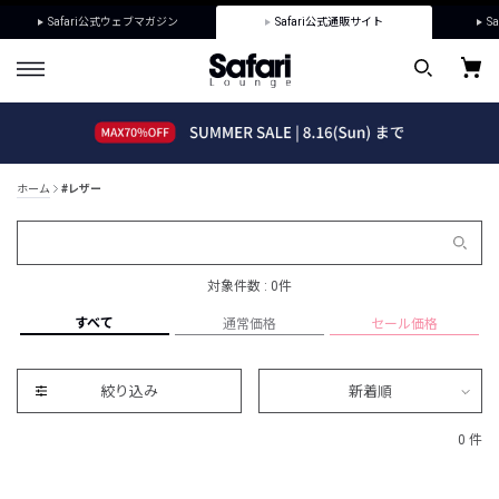
Safari公式ウェブマガジン
Safari公式通販サイト
Sa
ホーム
#レザー
対象件数 : 0件
すべて
通常価格
セール価格
絞り込み
新着順
0 件