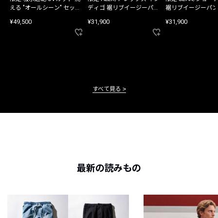
える "オールシーン" セット
ディゴ 裾リブイージーパン
裾リブイージーパン
アップ
ツ
¥49,500
¥31,900
¥31,900
すべて見る
最新の読みもの