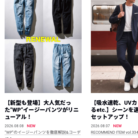
【新型も登場】大人気だっ
【吸水速乾、UV
た”WP”イージーパンツがリニ
るetc.】シーン
ューアル！
セットアップ！
NEW
NEW
2026.08.08
2026.08.07
“WP”のイージーパンツを徹底解説&コーデ
RECOMMEND ITEM vol.33