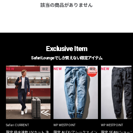
該当の商品がありません
Exclusive Item
Safari Loungeでしか買えない限定アイテム
NEW
NEW
NEW
限定
限定
Safari CURRENT
WP WESTPOINT
WP WESTPOINT
限定 吸水速乾 UVカット 洗
限定 ALEX/アレックス イン
限定 SEAN/ショー