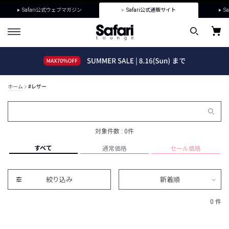
Safari公式ウェブマガジン
Safari公式通販サイト
Sa
ホーム
#レザー
対象件数 : 0件
すべて
通常価格
セール価格
絞り込み
新着順
0 件