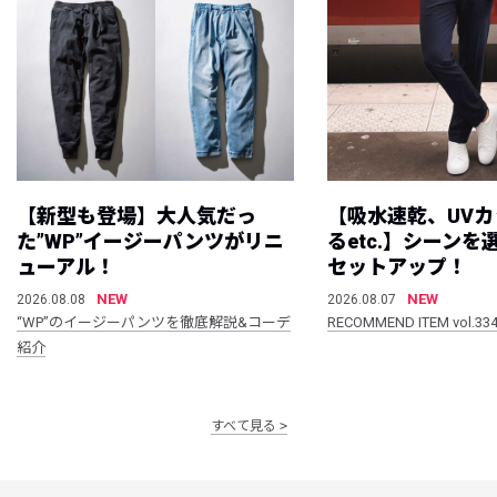
【新型も登場】大人気だっ
【吸水速乾、UV
た”WP”イージーパンツがリニ
るetc.】シーン
ューアル！
セットアップ！
NEW
NEW
2026.08.08
2026.08.07
“WP”のイージーパンツを徹底解説&コーデ
RECOMMEND ITEM vol.33
紹介
すべて見る