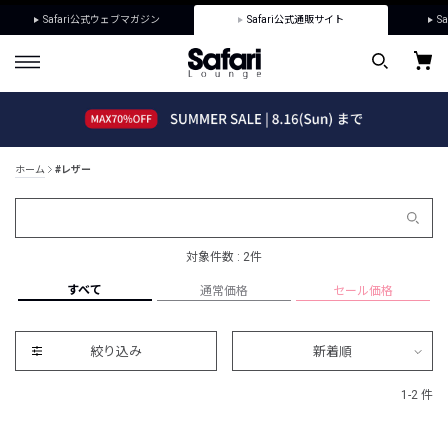
Safari公式ウェブマガジン
Safari公式通販サイト
Sa
ホーム
#レザー
対象件数 : 2件
すべて
通常価格
セール価格
絞り込み
新着順
1-2 件