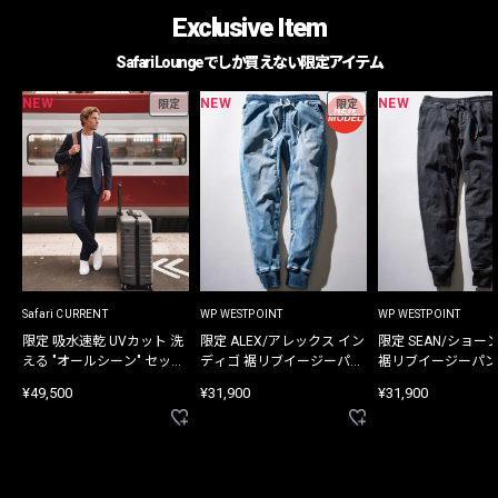
Exclusive Item
Safari Loungeでしか買えない限定アイテム
NEW
NEW
NEW
限定
限定
Safari CURRENT
WP WESTPOINT
WP WESTPOINT
限定 吸水速乾 UVカット 洗
限定 ALEX/アレックス イン
限定 SEAN/ショー
える "オールシーン" セット
ディゴ 裾リブイージーパン
裾リブイージーパン
アップ
ツ
¥49,500
¥31,900
¥31,900