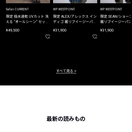
Safari CURRENT
WP WESTPOINT
WP WESTPOINT
限定 吸水速乾 UVカット 洗
限定 ALEX/アレックス イン
限定 SEAN/ショー
える "オールシーン" セット
ディゴ 裾リブイージーパン
裾リブイージーパン
アップ
ツ
¥49,500
¥31,900
¥31,900
すべて見る
最新の読みもの