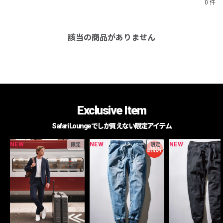
0 件
該当の商品がありません
Exclusive Item
Safari Loungeでしか買えない限定アイテム
NEW
NEW
NEW
限定
限定