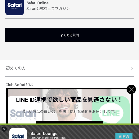
Safari Online
Safari公式ウェブマガジン
よくある質問
初めての方
Club Safariとは
LINE ID連携で欲しい商品を見逃さない！
ショッピングガイド
欲しい商品の買い逃しを防ぐ便利な通知をお届けします。
会社概要・規約
詳しくはこちら ＞
×
Safari Lounge
VIEW
HINODE PUBLISHING ..
© 1996-2026 HINODE PUBLISHING co., ltd. All Rights Reserved.