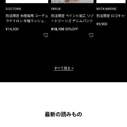
DOGTOWN
YANUK
MUTA MARINE
別注限定 水陸両用 コーデュ
別注限定 ペイント加工 リゾ
別注限定 ロゴキャ
ラナイロン 半袖ラッシュガ
ートジーンズ デニムパンツ
¥9,900
ード
¥14,300
¥18,150
50%OFF
すべて見る
最新の読みもの