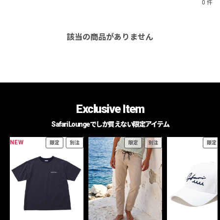
0 件
該当の商品がありません
Exclusive Item
Safari Loungeでしか買えない限定アイテム
NEW
限定
別注
限定
別注
限定