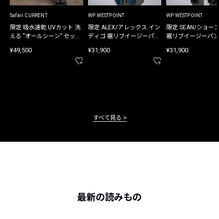
Safari CURRENT
WP WESTPOINT
WP WESTPOINT
限定 吸水速乾 UVカット 洗
限定 ALEX/アレックス イン
限定 SEAN/ショー
える "オールシーン" セット
ディゴ 裾リブイージーパン
裾リブイージーパン
アップ
ツ
¥49,500
¥31,900
¥31,900
すべて見る
最新の読みもの