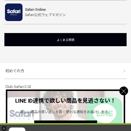
Safari Online
Safari公式ウェブマガジン
よくある質問
初めての方
Club Safariとは
LINE ID連携で欲しい商品を見逃さない！
ショッピングガイド
欲しい商品の買い逃しを防ぐ便利な通知をお届けします。
会社概要・規約
詳しくはこちら ＞
×