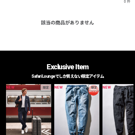
0 件
該当の商品がありません
Exclusive Item
Safari Loungeでしか買えない限定アイテム
NEW
NEW
NEW
限定
限定