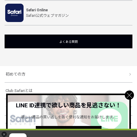
Safari Online
Safari公式ウェブマガジン
よくある質問
初めての方
Club Safariとは
LINE ID連携で欲しい商品を見逃さない！
ショッピングガイド
欲しい商品の買い逃しを防ぐ便利な通知をお届けします。
会社概要・規約
詳しくはこちら ＞
×