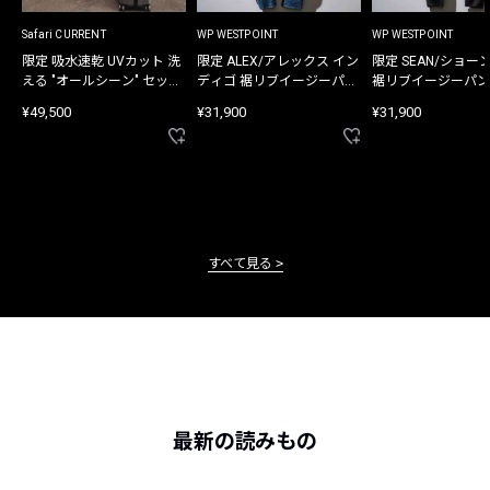
Safari CURRENT
WP WESTPOINT
WP WESTPOINT
限定 吸水速乾 UVカット 洗
限定 ALEX/アレックス イン
限定 SEAN/ショー
える "オールシーン" セット
ディゴ 裾リブイージーパン
裾リブイージーパン
アップ
ツ
¥49,500
¥31,900
¥31,900
すべて見る
最新の読みもの