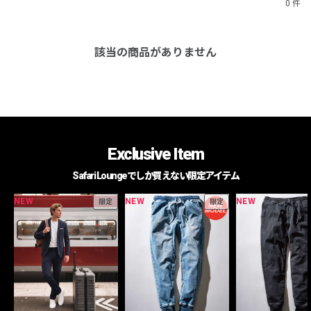
0 件
該当の商品がありません
Exclusive Item
Safari Loungeでしか買えない限定アイテム
NEW
NEW
NEW
限定
限定