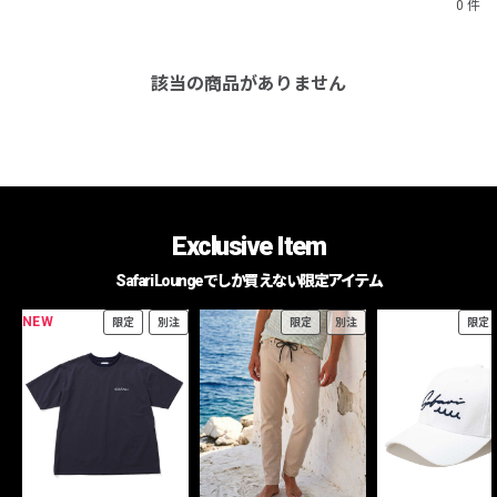
0 件
該当の商品がありません
Exclusive Item
Safari Loungeでしか買えない限定アイテム
NEW
限定
別注
限定
別注
限定