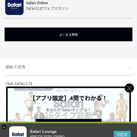
Safari Online
Safari公式ウェブマガジン
よくある質問
初めての方
Club Safariとは
【アプリ限定】4問でわかる！
ショッピングガイド
あなたの"Safariタイプ"は？
会社概要・規約
詳しくはこちら ＞
×
Safari Lounge
VIEW
HINODE PUBLISHING ..
© 1996-2026 HINODE PUBLISHING co., ltd. All Rights Reserved.