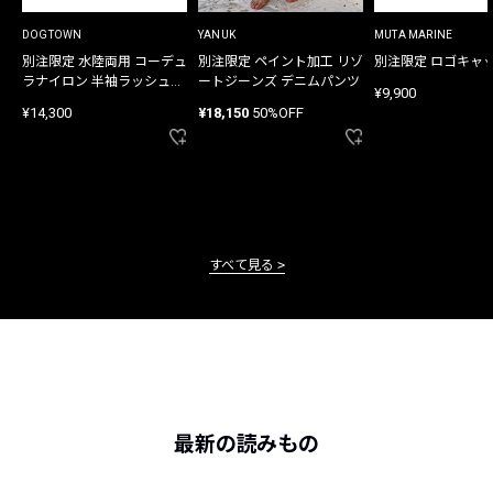
DOGTOWN
YANUK
MUTA MARINE
別注限定 水陸両用 コーデュ
別注限定 ペイント加工 リゾ
別注限定 ロゴキャ
ラナイロン 半袖ラッシュガ
ートジーンズ デニムパンツ
¥9,900
ード
¥14,300
¥18,150
50%OFF
すべて見る
最新の読みもの