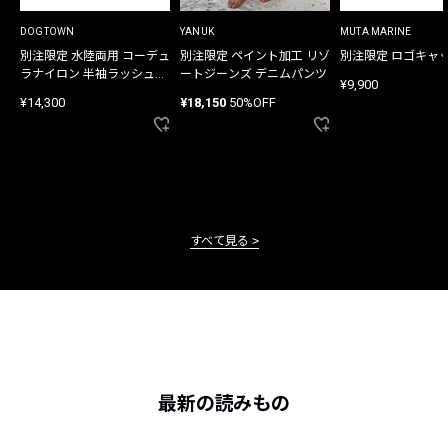
DOGTOWN
YANUK
MUTA MARINE
別注限定 水陸両用 コーデュ
別注限定 ペイント加工 リゾ
別注限定 ロゴキャ
ラナイロン 半袖ラッシュガ
ートジーンズ デニムパンツ
¥9,900
ード
¥14,300
¥18,150
50%OFF
すべて見る
最新の読みもの