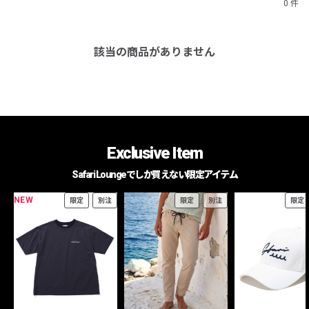
0 件
該当の商品がありません
Exclusive Item
Safari Loungeでしか買えない限定アイテム
NEW
限定
別注
限定
別注
限定