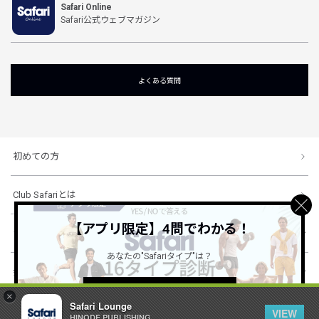
Safari Online
Safari公式ウェブマガジン
よくある質問
初めての方
Club Safariとは
【アプリ限定】4問でわかる！
ショッピングガイド
あなたの"Safariタイプ"は？
会社概要・規約
詳しくはこちら ＞
×
Safari Lounge
VIEW
HINODE PUBLISHING ..
© 1996-2026 HINODE PUBLISHING co., ltd. All Rights Reserved.