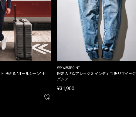
WP WESTPOINT
ト 洗える "オールシーン" セ
限定 ALEX/アレックス インディゴ 裾リブイー
パンツ
¥31,900