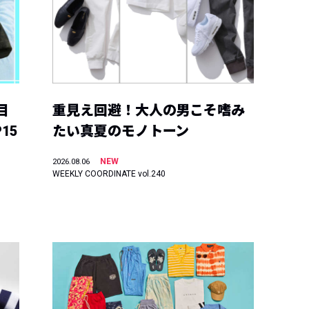
目
重見え回避！大人の男こそ嗜み
15
たい真夏のモノトーン
NEW
2026.08.06
WEEKLY COORDINATE vol.240