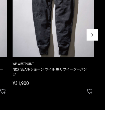
WP WESTPOINT
WP WESTPOINT
ジー
限定 SEAN/ショーン ツイル 裾リブイージーパン
限定 DAVID/デイヴィッド インデ
ツ
イージーパンツ
¥31,900
¥33,000