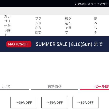
Safari公式ウェブマガジ
カテ
ブラ
絞り
読
ゴリ
ンド
込ん
み
ーか
から
で探
も
ら探
探す
す
の
す
読みもの
ガイド
ー
すべての記事
ショッピング
2026年のイチオシTシャツ！
初めての方
“WP”のイージーパンツを徹底解説&コ
Club Safari
ーデ紹介
よくある質問
HOTなコーデ TOP20
会社概要
ディネート
新ブランドご紹介！
会員利用規約
セール価
すべて
通常価格
人気記事ランキング
プライバシー
バイヤーズ レコメンド
特定商取引に
今週の別注アイテム
～30%OFF
～50%OFF
～80%OFF
ウィークリーコーデ