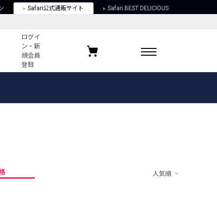
ン
Safari公式通販サイト
Safari BEST DELICIOUS
ログイ
ン・新
規会員
登録
ログイン・新規会員登録
お気に入りアイテム
ガイド
お気に入りブランド
お気に入り記事
最近チェックしたアイテム
格
人気順
ポリシー
関する法律