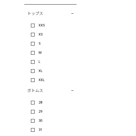
トップス
XXS
XS
S
M
L
XL
XXL
ボトムス
28
29
30
31