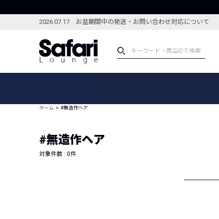
2026.07.17 お盆期間中の発送・お問い合わせ対応について
アイテム
スペシャル
カテゴリーから探す
スペシャルフィーチャ
ホーム
#無造作ヘア
ブランドから探す
特集記事
絞り込んで探す
#無造作ヘア
新着アイテム
コーディネート
編集部のおすすめアイテム
対象件数 :
0
件
編集部のおすすめコー
ランキング
雑誌・カタログ掲載アイテム
セール