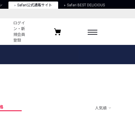
ン
Safari公式通販サイト
Safari BEST DELICIOUS
ログイ
ン・新
規会員
登録
ログイン・新規会員登録
お気に入りアイテム
ガイド
お気に入りブランド
お気に入り記事
最近チェックしたアイテム
格
人気順
ポリシー
関する法律