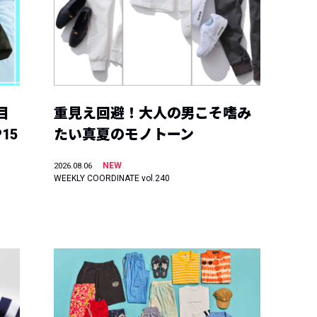
目
重見え回避！大人の男こそ嗜み
15
たい真夏のモノトーン
NEW
2026.08.06
WEEKLY COORDINATE vol.240