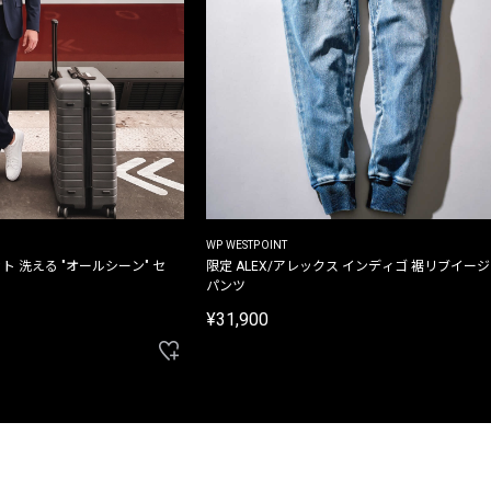
WP WESTPOINT
ト 洗える "オールシーン" セ
限定 ALEX/アレックス インディゴ 裾リブイー
パンツ
¥31,900