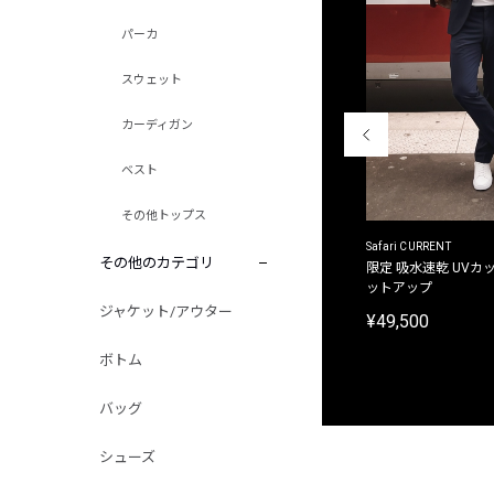
パーカ
スウェット
カーディガン
ベスト
その他トップス
ACANTHUS
Safari CURRENT
その他のカテゴリ
別注限定 フード付き チェックシャツジャケット
限定 吸水速乾 UVカッ
ットアップ
¥31,900
ジャケット/アウター
¥49,500
ボトム
バッグ
シューズ