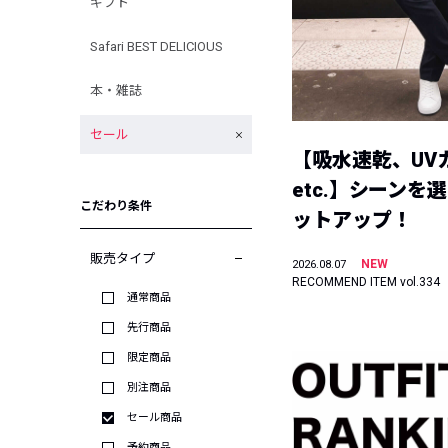
ギフト
Safari BEST DELICIOUS
本・雑誌
セール
【吸水速乾、UV
etc.】シーンを
こだわり条件
ットアップ！
販売タイプ
NEW
2026.08.07
RECOMMEND ITEM vol.334
通常商品
先行商品
限定商品
別注商品
セール商品
予約商品