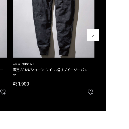
WP WESTPOINT
WP WESTPOINT
ジー
限定 SEAN/ショーン ツイル 裾リブイージーパン
限定 DAVID/デイヴィッド インデ
ツ
イージーパンツ
¥31,900
¥33,000