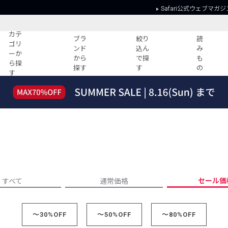
Safari公式ウェブマガジ
カテ
ブラ
絞り
読
ゴリ
ンド
込ん
み
ーか
から
で探
も
ら探
探す
す
の
す
読みもの
ガイド
ー
すべての記事
ショッピング
2026年のイチオシTシャツ！
初めての方
“WP”のイージーパンツを徹底解説&コ
Club Safari
ーデ紹介
よくある質問
HOTなコーデ TOP20
会社概要
ディネート
新ブランドご紹介！
会員利用規約
セール価
すべて
通常価格
人気記事ランキング
プライバシー
バイヤーズ レコメンド
特定商取引に
今週の別注アイテム
～30%OFF
～50%OFF
～80%OFF
ウィークリーコーデ