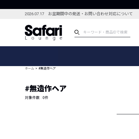
2026.07.17 お盆期間中の発送・お問い合わせ対応について
アイテム
スペシャル
カテゴリーから探す
スペシャルフィーチャ
ホーム
#無造作ヘア
ブランドから探す
特集記事
絞り込んで探す
#無造作ヘア
新着アイテム
コーディネート
編集部のおすすめアイテム
対象件数 :
0
件
編集部のおすすめコー
ランキング
雑誌・カタログ掲載アイテム
セール