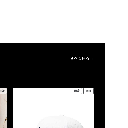
すべて見る
別注
限定
別注