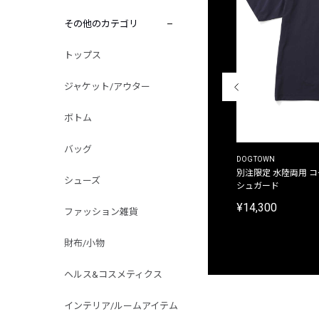
その他のカテゴリ
トップス
ジャケット/アウター
ボトム
バッグ
THE DUFFER OF ST.GEORGE
DOGTOWN
別注限定 ピグメントダイ バックプリント サーフ
別注限定 水陸両用 
シューズ
プリントTシャツ
シュガード
¥9,900
¥14,300
ファッション雑貨
財布/小物
ヘルス&コスメティクス
インテリア/ルームアイテム