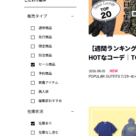
こだわり条件
販売タイプ
通常商品
先行商品
限定商品
【週間ランキン
別注商品
HOTなコーデ｜TO
セール商品
NEW
2026.08.05
予約商品
POPULAR OUTFITS 7/29~8/
新着アイテム
再入荷
編集部おすすめ
在庫状況
在庫あり
在庫なし含む