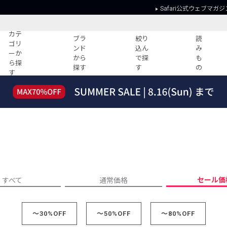
Safari公式ウェブマガジ
カテ
ブラ
絞り
読
ゴリ
ンド
込ん
み
ーか
から
で探
も
ら探
探す
す
の
す
読みもの
ガイド
ー
すべての記事
ショッピング
2026年のイチオシTシャツ！
初めての方
“WP”のイージーパンツを徹底解説&コ
Club Safari
ーデ紹介
よくある質問
HOTなコーデ TOP20
会社概要
ディネート
新ブランドご紹介！
会員利用規約
セール価
すべて
通常価格
人気記事ランキング
プライバシー
バイヤーズ レコメンド
特定商取引に
今週の別注アイテム
～30%OFF
～50%OFF
～80%OFF
ウィークリーコーデ