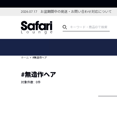
2026.07.17 お盆期間中の発送・お問い合わせ対応について
アイテム
スペシャル
カテゴリーから探す
スペシャルフィーチャ
ホーム
#無造作ヘア
ブランドから探す
特集記事
絞り込んで探す
#無造作ヘア
新着アイテム
コーディネート
編集部のおすすめアイテム
対象件数 :
0
件
編集部のおすすめコー
ランキング
雑誌・カタログ掲載アイテム
セール