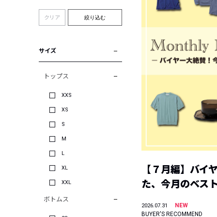
クリア
絞り込む
サイズ
トップス
XXS
XS
S
M
L
【７月編】バイ
XL
た、今月のベス
XXL
ボトムス
NEW
2026.07.31
BUYER'S RECOMMEND