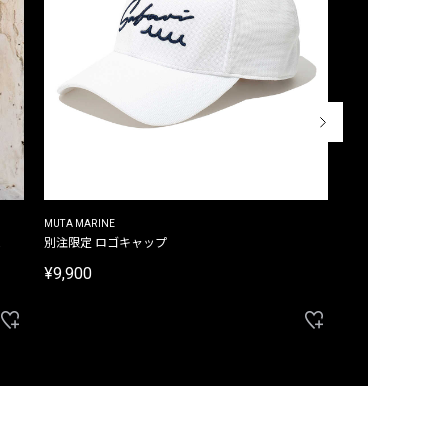
MUTA MARINE
CROSSLEY
ム
別注限定 ロゴキャップ
別注限定 ノースリ
¥9,900
¥8,580
40%OFF