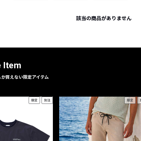
レコメンドアイテム
ピックアップアイテム
該当の商品がありません
フォーカスブランド
セールおすすめアイテム
人気アイテム TOP 15
e Item
geでしか買えない限定アイテム
限定
別注
限定