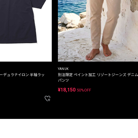
YANUK
コーデュラナイロン 半袖ラッ
別注限定 ペイント加工 リゾートジーンズ デニ
パンツ
¥18,150
50%OFF