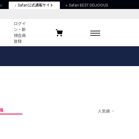
ン
Safari公式通販サイト
Safari BEST DELICIOUS
ログイ
ン・新
規会員
登録
ログイン・新規会員登録
お気に入りアイテム
ガイド
お気に入りブランド
お気に入り記事
最近チェックしたアイテム
格
人気順
ポリシー
関する法律