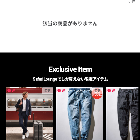
0 件
該当の商品がありません
Exclusive Item
Safari Loungeでしか買えない限定アイテム
NEW
NEW
NEW
限定
限定