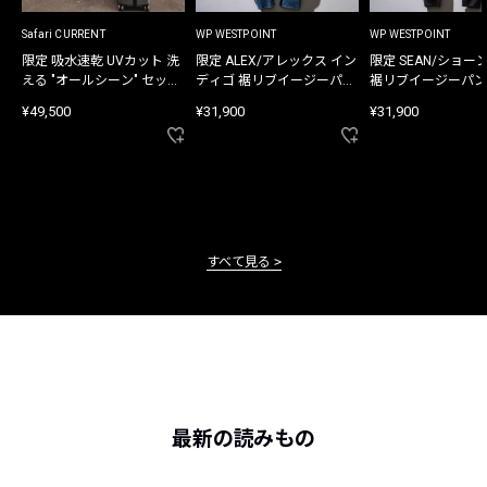
Safari CURRENT
WP WESTPOINT
WP WESTPOINT
限定 吸水速乾 UVカット 洗
限定 ALEX/アレックス イン
限定 SEAN/ショー
える "オールシーン" セット
ディゴ 裾リブイージーパン
裾リブイージーパン
アップ
ツ
¥49,500
¥31,900
¥31,900
すべて見る
最新の読みもの