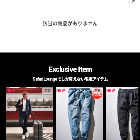
0 件
該当の商品がありません
Exclusive Item
Safari Loungeでしか買えない限定アイテム
NEW
NEW
NEW
限定
限定