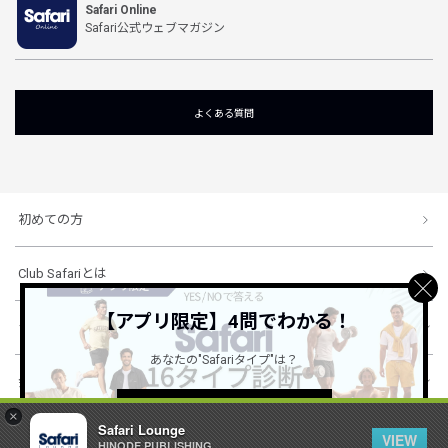
Safari Online
Safari公式ウェブマガジン
よくある質問
初めての方
Club Safariとは
【アプリ限定】4問でわかる！
ショッピングガイド
あなたの"Safariタイプ"は？
会社概要・規約
詳しくはこちら ＞
×
Safari Lounge
VIEW
HINODE PUBLISHING ..
© 1996-2026 HINODE PUBLISHING co., ltd. All Rights Reserved.