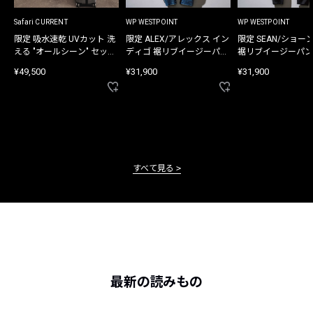
Safari CURRENT
WP WESTPOINT
WP WESTPOINT
限定 吸水速乾 UVカット 洗
限定 ALEX/アレックス イン
限定 SEAN/ショー
える "オールシーン" セット
ディゴ 裾リブイージーパン
裾リブイージーパン
アップ
ツ
¥49,500
¥31,900
¥31,900
すべて見る
最新の読みもの