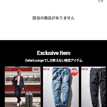
0 件
該当の商品がありません
Exclusive Item
Safari Loungeでしか買えない限定アイテム
NEW
NEW
NEW
限定
限定