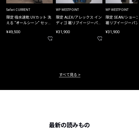
Safari CURRENT
WP WESTPOINT
WP WESTPOINT
限定 吸水速乾 UVカット 洗
限定 ALEX/アレックス イン
限定 SEAN/ショー
える "オールシーン" セット
ディゴ 裾リブイージーパン
裾リブイージーパン
アップ
ツ
¥49,500
¥31,900
¥31,900
すべて見る
最新の読みもの