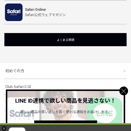
Safari Online
Safari公式ウェブマガジン
よくある質問
初めての方
Club Safariとは
LINE ID連携で欲しい商品を見逃さない！
ショッピングガイド
欲しい商品の買い逃しを防ぐ便利な通知をお届けします。
会社概要・規約
詳しくはこちら ＞
×