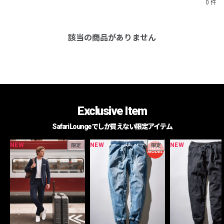
0 件
該当の商品がありません
Exclusive Item
Safari Loungeでしか買えない限定アイテム
NEW
NEW
NEW
限定
限定