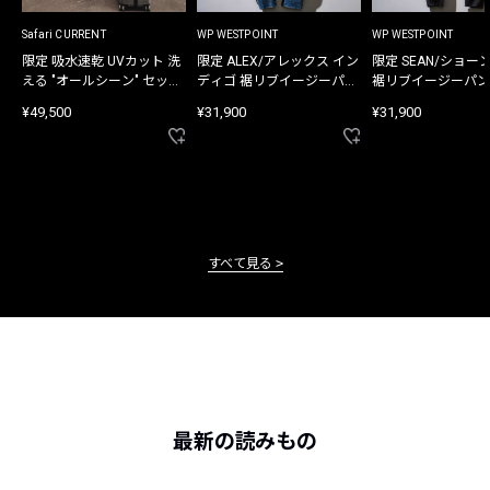
Safari CURRENT
WP WESTPOINT
WP WESTPOINT
限定 吸水速乾 UVカット 洗
限定 ALEX/アレックス イン
限定 SEAN/ショー
える "オールシーン" セット
ディゴ 裾リブイージーパン
裾リブイージーパン
アップ
ツ
¥49,500
¥31,900
¥31,900
すべて見る
最新の読みもの