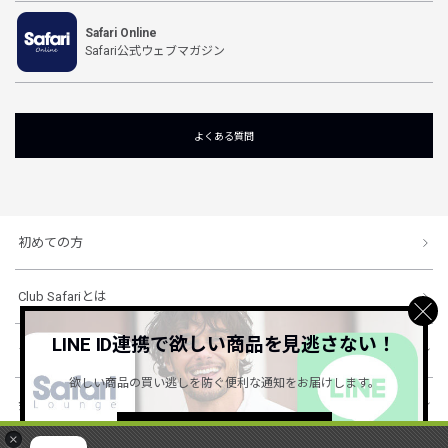
Safari Online
Safari公式ウェブマガジン
よくある質問
初めての方
Club Safariとは
LINE ID連携で欲しい商品を見逃さない！
ショッピングガイド
欲しい商品の買い逃しを防ぐ便利な通知をお届けします。
会社概要・規約
詳しくはこちら ＞
×