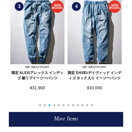
4
5
T
WP WESTPOINT
ESTIVANT
 インディ
限定 DAVID/デイヴィッド インデ
モノグラム柄 巾着バッグ ショル
パンツ
ィゴ タック入り イージーパンツ
ダー付き ウルトラスエード
Ultrasuede
¥33,000
¥26,400
More Items