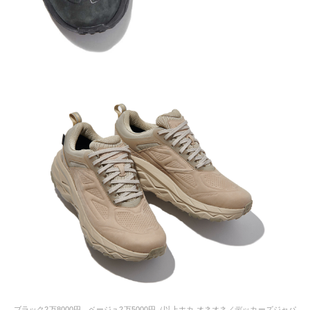
ブラック2万8000円、ベージュ2万5000円（以上ホカ オネオネ／デッカーズジャパ