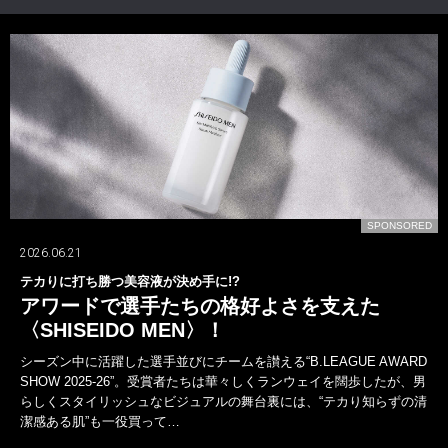
D
SPONSORED
2026.07.24
山下智久が〈ブルガリ〉の新しいオクトとともに！
一面では語れない多彩な表現者！
山下智久は、デビューから今年活動30周年を迎えた。しかし、歩んで
きた軌跡は、けっして平坦ではなかった。アイドルから俳優、海外で
の活動など常に新たな道を自ら切り拓いてきた。その腕元には〈ブル
ガリ〉の“オクト フィニッシモ”がある。そして新作…