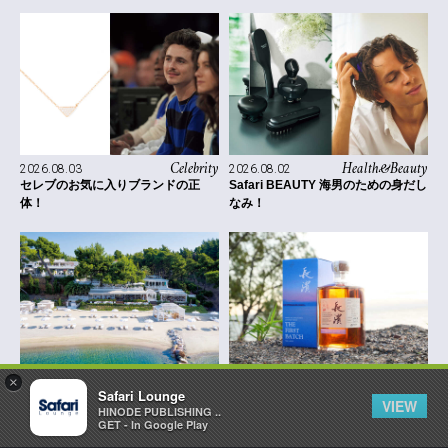
Celebrity
Health&Beauty
2026.08.03
2026.08.02
セレブのお気に入りブランドの正
Safari BEAUTY 海男のための身だし
体！
なみ！
×
Stay&Travel
Gourmet
2026.08.02
2026.08.01
Safari Lounge
VIEW
眺めのよいホテル
ジャパニーズ・ウイスキー・ジャー
HINODE PUBLISHING ..
ニー その土地で完成する一杯
GET - In Google Play