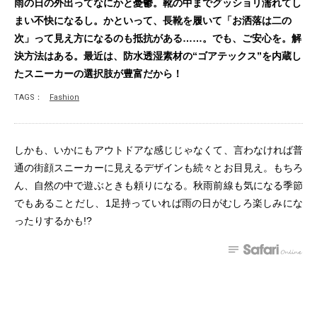
雨の日の外出ってなにかと憂鬱。靴の中までグッショリ濡れてし
まい不快になるし。かといって、長靴を履いて「お洒落は二の
次」って見え方になるのも抵抗がある……。でも、ご安心を。解
決方法はある。最近は、防水透湿素材の“ゴアテックス”を内蔵し
たスニーカーの選択肢が豊富だから！
TAGS：
Fashion
しかも、いかにもアウトドアな感じじゃなくて、言わなければ普
通の街顔スニーカーに見えるデザインも続々とお目見え。もちろ
ん、自然の中で遊ぶときも頼りになる。秋雨前線も気になる季節
でもあることだし、1足持っていれば雨の日がむしろ楽しみにな
ったりするかも!?