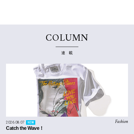
COLUMN
連 載
Fashion
2026.08.07
NEW
Catch the Wave！