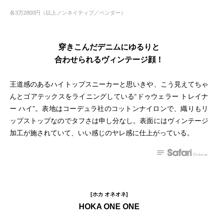
各3万2800円（以上ノンネイティブ／ベンダー）
穿きこんだデニムにゆるりと
合わせられるヴィンテージ顔！
王道感のあるハイトップスニーカーと思いきや、こう見えてちゃ
んとゴアテックスをライニングしている“ドゥウェラー トレイナ
ー ハイ”。表地はコーデュラ社のコットンナイロンで、織りもリ
ップストップなのでタフさは申し分なし。表面にはヴィンテージ
加工が施されていて、いい感じのヤレ感に仕上がっている。
[ホカ オネオネ]
HOKA ONE ONE