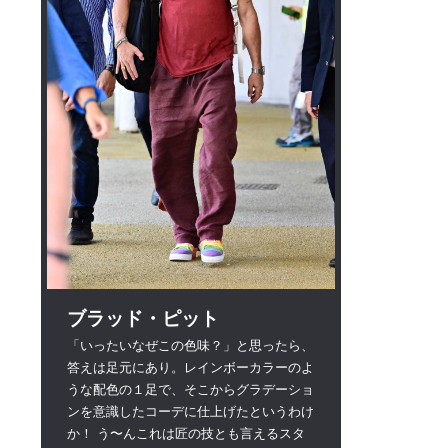
ブラッド・ピット
「いったいなぜこの色味？」と思ったら、
答えは足元にあり。レインボーカラーのよ
うな配色の１足で、そこからグラデーショ
ンを意識したコーデに仕上げたというわけ
か！ う〜んこれは匠の技とも言えるスタ