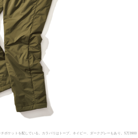
チポケットを配している。カラバリはトープ、ネイビー、ダークグレーもあり。5万3900