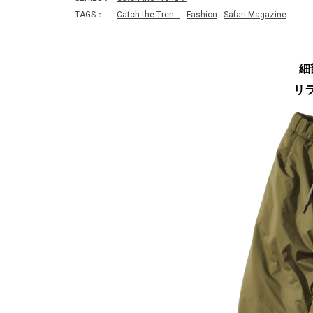
TAGS：
Catch the Tren…
Fashion
Safari Magazine
細
リ