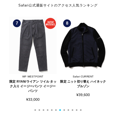
Safari公式通販サイトのアクセス人気ランキング
8
9
Safari CURRENT
ALOHA SUNDAY
 タッ
限定 ニット切り替え ハイネック
ネオプレン トートバッグ
限
ジー
ブルゾン
¥7,315
¥39,600