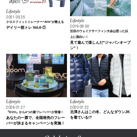
Lifestyle
2021.03.25
Lifestyle
クロスフィットトレーナー“AYA”が教える
2019.09.30
デイリー筋トレ Vol.4-①
注目のウェイクサーフィン大会は思った以
上に面白い！
見て遊んで楽しんだ“ジャパンオープ
ン”！
Lifestyle
Lifestyle
2026.01.27
2020.01.22
北澤さんはこの冬、どんなダウンJK
『EVO』から4つの新フレーバーが登場！
を着ている!?
あなたの一票で、全国発売のフレー
バーが決まるキャンペーンを実施！