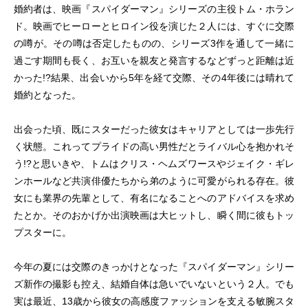
婚約者は、映画『スパイダーマン』シリーズの主役トム・ホラン
ド。映画でヒーローとヒロイン役を演じた２人には、すぐに交際
の噂が。その噂は否定したものの、シリーズ3作を通して一緒に
過ごす期間も長く、お互いを親友と発言するなどずっと距離は近
かった!?結果、出会いから5年を経て交際、その4年後には晴れて
婚約となった。
出会った頃、既にスターだった彼女はキャリアとしては一歩先行
く状態。これってプライドの高い男性だとライバル心を抱かれそ
う!?と思いきや、トムはクリス・ヘムズワースやジェイク・ギレ
ンホールなど共演俳優たちから弟のように可愛がられる存在。彼
女にも業界の先輩として、有名になることへのアドバイスを求め
たとか。そのおかげか出演映画は大ヒットし、瞬く間に彼もトッ
プスターに。
今年の夏には交際のきっかけとなった『スパイダーマン』シリー
ズ新作の撮影も控え、結婚自体は急いでいないという２人。でも
実は最近、13歳から彼女の高感度ファッションを支える敏腕スタ