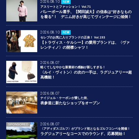
2026.08.10
NEW
アスリートとファッション！ Vol.71
バレーボール選手、【関田誠大】の信条は“好きなもの
を着る”！ デニム好きが高じてヴィンテージに傾倒！
2026.08.10
NEW
セレブのお気に入りブランドの正体！ Vol.193
【トラヴィス・ケルシー】の愛用ブランドは、〈ヴァ
レンティノ〉の開襟シャツ！
2026.08.07
軽くてしなやかな新素材の感触が新しすぎる！
〈ルイ・ヴィトン〉の次の一手は、ラグジュアリー×超
高機能！
2026.08.07
ナイジェル・ケーボンが愛した街、
表参道に新たなショップをオープン
2026.08.07
SPONSORED
〈アディダスゴルフ〉がブランド初となるゴルフコンペを開催！
ラグジュアリーなコースでのラウンド、応募開始！