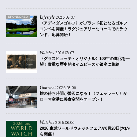
Lifestyle
SPONSORED
2026.08.07
〈アディダスゴルフ〉がブランド初となるゴルフ
コンペを開催！
ラグジュアリーなコースでのラウ
ンド、応募開始！
Watches
2026.08.07
〈グラスヒュッテ・オリジナル〉100年の進化を一
望！貴重な歴史的タイムピースが銀座に集結
Gourmet
2026.08.06
旅の待ち時間が贅沢になる！〈フェッラーリ〉が
ローマ空港に美食空間をオープン！
Watches
2026.08.06
2026 東武ワールドウォッチフェアが8月20日(木)か
ら開催！