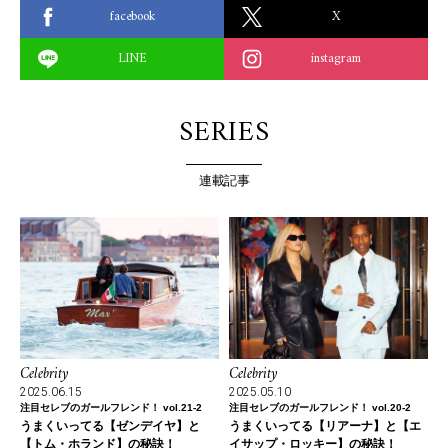
facebook
X
LINE
instagram
SERIES
連載記事
Celebrity
Celebrity
2025.06.15
2025.05.10
注目セレブのガールフレンド！ vol.21-2
注目セレブのガールフレンド！ vol.20-2
うまくいってる【ゼンデイヤ】と
うまくいってる【リアーナ】と【エ
【トム・ホランド】の秘訣！
イサップ・ロッキー】の秘訣！