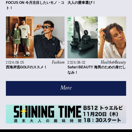
FOCUS ON 今月注目したいモノ・コ
大人の愛車選び！
ト！
Fashion
Health&Beauty
2026.08.05
2026.08.02
西海岸流GOLFのススメ！
Safari BEAUTY 海男のための身だし
なみ！
More