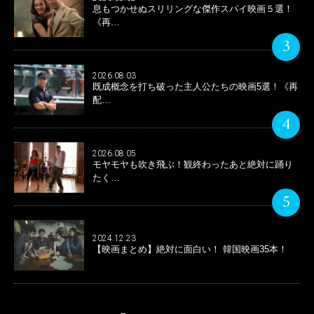
息もつかせぬスリリングな傑作スパイ映画５選！
《再…
3
2026.08.03
既成概念を打ち破った主人公たちの映画5選！《再
配…
4
2026.08.05
モヤモヤも吹き飛ぶ！観終わったあと絶対に踊り
たく…
5
2024.12.23
【映画まとめ】絶対に面白い！ 韓国映画35本！