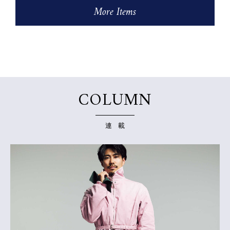
More Items
COLUMN
連 載