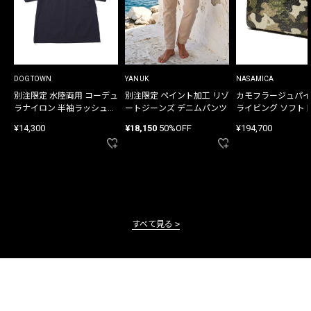
DOGTOWN
YANUK
NASAMICA
別注限定 水陸両用 コーデュ
別注限定 ペイント加工 リゾ
カモフラージュパイ
ラナイロン 半袖ラッシュガ
ートジーンズ デニムパンツ
ライビング ソフト
ード
バッグ
¥14,300
¥18,150
50%OFF
¥194,700
すべて見る