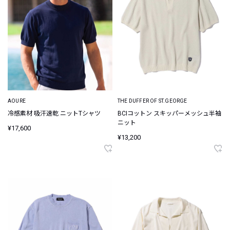
AOURE
THE DUFFER OF ST.GEORGE
冷感素材 吸汗速乾 ニットTシャツ
BCIコットン スキッパーメッシュ半袖
ニット
¥17,600
¥13,200