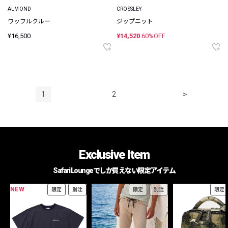
ALMOND
CROSSLEY
ワッフルクルー
ジップニット
¥16,500
¥14,520
60%OFF
1
2
>
Exclusive Item
Safari Loungeでしか買えない限定アイテム
NEW
限定
別注
限定
別注
限定