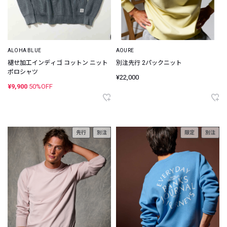
ALOHA BLUE
AOURE
褪せ加工インディゴ コットン ニット
別注先行 2パックニット
ポロシャツ
¥22,000
¥9,900
50%OFF
先行
別注
限定
別注