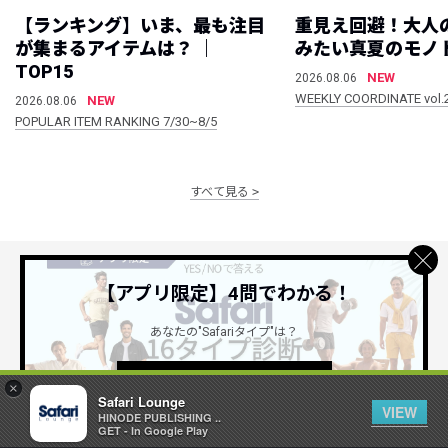
【ランキング】いま、最も注目
重見え回避！大人
が集まるアイテムは？ ｜
みたい真夏のモノ
TOP15
NEW
2026.08.06
WEEKLY COORDINATE vol.
NEW
2026.08.06
POPULAR ITEM RANKING 7/30~8/5
すべて見る
【アプリ限定】4問でわかる！
公式SNSアカウント
あなたの"Safariタイプ"は？
詳しくはこちら ＞
×
Safari Lounge
VIEW
HINODE PUBLISHING ..
GET - In Google Play