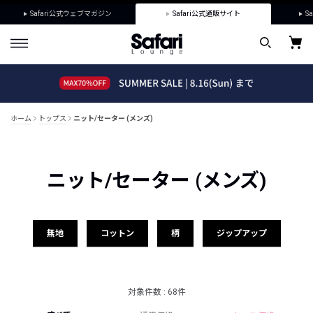
Safari公式ウェブマガジン
Safari公式通販サイト
Sa
ホーム
トップス
ニット/セーター (メンズ)
ニット/セーター (メンズ)
無地
コットン
柄
ジップアップ
対象件数 : 68件