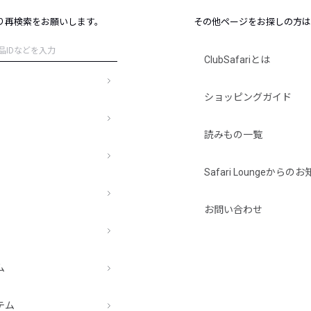
レコメンドアイテム
り再検索をお願いします。
その他ページをお探しの方は
ピックアップアイテム
フォーカスブランド
ClubSafariとは
セールおすすめアイテム
人気アイテム TOP 15
ショッピングガイド
読みもの一覧
Safari Loungeから
お問い合わせ
ム
テム