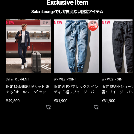
Exclusive Item
Safari Loungeでしか買えない限定アイテム
NEW
NEW
NEW
限定
限定
Safari CURRENT
WP WESTPOINT
WP WESTPOINT
限定 吸水速乾 UVカット 洗
限定 ALEX/アレックス イン
限定 SEAN/ショー
える "オールシーン" セット
ディゴ 裾リブイージーパン
裾リブイージーパン
アップ
ツ
¥49,500
¥31,900
¥31,900