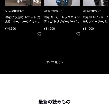
Safari CURRENT
WP WESTPOINT
WP WESTPOINT
限定 吸水速乾 UVカット 洗
限定 ALEX/アレックス イン
限定 SEAN/ショー
える "オールシーン" セット
ディゴ 裾リブイージーパン
裾リブイージーパン
アップ
ツ
¥49,500
¥31,900
¥31,900
すべて見る
最新の読みもの