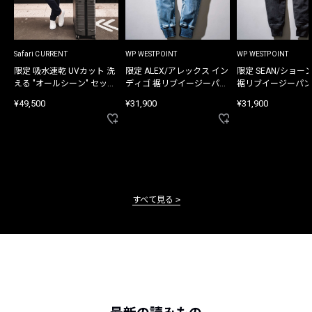
Safari CURRENT
WP WESTPOINT
WP WESTPOINT
限定 吸水速乾 UVカット 洗
限定 ALEX/アレックス イン
限定 SEAN/ショー
える "オールシーン" セット
ディゴ 裾リブイージーパン
裾リブイージーパン
アップ
ツ
¥49,500
¥31,900
¥31,900
すべて見る