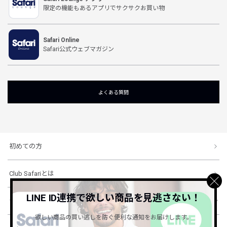
限定の機能もあるアプリでサクサクお買い物
Safari Online
Safari公式ウェブマガジン
よくある質問
初めての方
Club Safariとは
LINE ID連携で欲しい商品を見逃さない！
ショッピングガイド
欲しい商品の買い逃しを防ぐ便利な通知をお届けします。