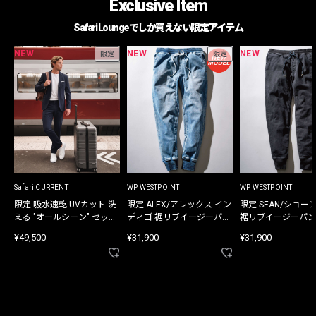
Exclusive Item
Safari Loungeでしか買えない限定アイテム
NEW
NEW
NEW
限定
限定
Safari CURRENT
WP WESTPOINT
WP WESTPOINT
限定 吸水速乾 UVカット 洗
限定 ALEX/アレックス イン
限定 SEAN/ショー
える "オールシーン" セット
ディゴ 裾リブイージーパン
裾リブイージーパン
アップ
ツ
¥49,500
¥31,900
¥31,900