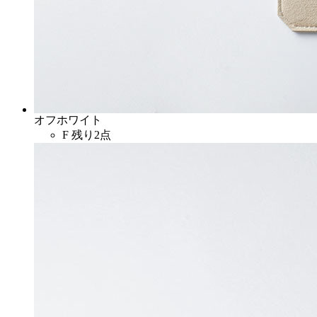
オフホワイト
F
残り2点