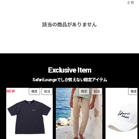
0 件
該当の商品がありません
Exclusive Item
Safari Loungeでしか買えない限定アイテム
NEW
限定
別注
限定
別注
限定