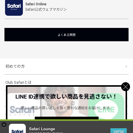
Safari Online
Safari公式ウェブマガジン
よくある質問
初めての方
Club Safariとは
LINE ID連携で欲しい商品を見逃さない！
ショッピングガイド
欲しい商品の買い逃しを防ぐ便利な通知をお届けします。
会社概要・規約
詳しくはこちら ＞
×
Safari Lounge
VIEW