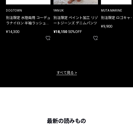
DOGTOWN
YANUK
MUTA MARINE
別注限定 水陸両用 コーデュ
別注限定 ペイント加工 リゾ
別注限定 ロゴキャ
ラナイロン 半袖ラッシュガ
ートジーンズ デニムパンツ
¥9,900
ード
¥14,300
¥18,150
50%OFF
すべて見る
最新の読みもの