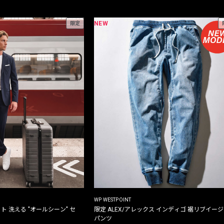
NEW
限定
WP WESTPOINT
ト 洗える "オールシーン" セ
限定 ALEX/アレックス インディゴ 裾リブイー
パンツ