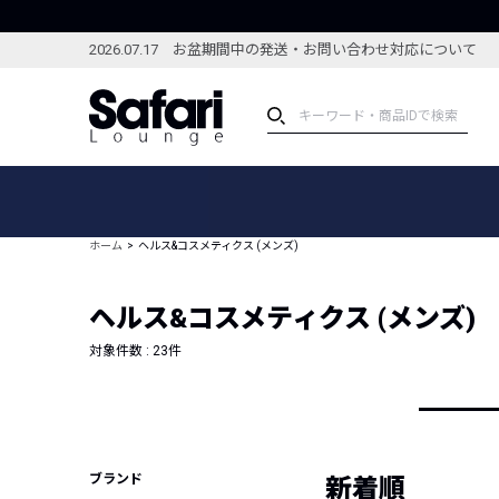
2026.07.17 お盆期間中の発送・お問い合わせ対応について
アイテム
スペシャル
カテゴリーから探す
スペシャルフィーチャ
ホーム
ヘルス&コスメティクス (メンズ)
ブランドから探す
特集記事
絞り込んで探す
ヘルス&コスメティクス (メンズ)
新着アイテム
コーディネート
編集部のおすすめアイテム
対象件数 :
23
件
編集部のおすすめコー
ランキング
雑誌・カタログ掲載アイテム
セール
ブランド
新着順