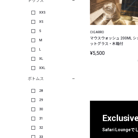
トップス
XXS
XS
S
CIGARRO
マウスウォッシュ 200ML シ
M
ットグラス・木箱付
L
¥5,500
XL
XXL
ボトムス
28
29
30
Exclusiv
31
32
Safari Loun
33