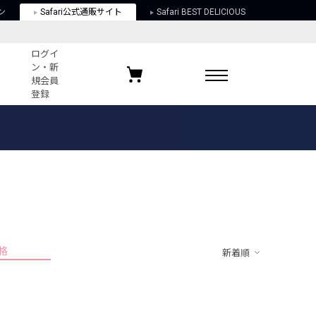
ン
Safari公式通販サイト
Safari BEST DELICIOUS
ログイ
ン・新
規会員
登録
ログイン・新規会員登録
お気に入りアイテム
ガイド
お気に入りブランド
お気に入り記事
最近チェックしたアイテム
格
新着順
ポリシー
関する法律