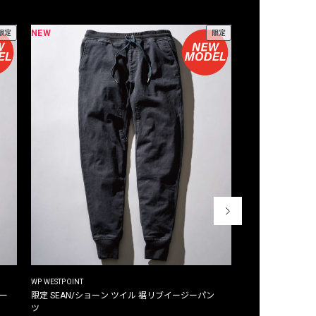
NEW
NEW
限定
限定
WP WESTPOINT
WP WESTPOINT
ジー
限定 SEAN/ショーン ツイル 裾リブイージーパン
限定 DAVID/デイヴィッド インデ
ツ
イージーパンツ