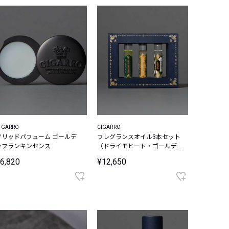
IGARRO
CIGARRO
ソリッドパフューム ゴールデ
フレグランスオイル3本セット
ンフランキンセンス
（ドライモヒート・ゴールデ
ンフランキンセンス・ギンザ
6,820
¥12,650
ルーツ）