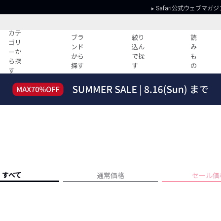
Safari公式ウェブマガジ
カテ
ブラ
絞り
読
ゴリ
ンド
込ん
み
ーか
から
で探
も
ら探
探す
す
の
す
読みもの
ガイド
ー
すべての記事
ショッピング
2026年のイチオシTシャツ！
初めての方
“WP”のイージーパンツを徹底解説&コ
Club Safari
ーデ紹介
よくある質問
HOTなコーデ TOP20
会社概要
ディネート
新ブランドご紹介！
会員利用規約
すべて
通常価格
セール価
人気記事ランキング
プライバシー
バイヤーズ レコメンド
特定商取引に
今週の別注アイテム
ウィークリーコーデ