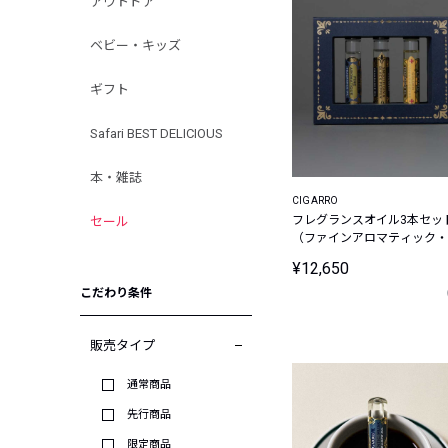
アウトドア
ベビー・キッズ
ギフト
Safari BEST DELICIOUS
本・雑誌
CIGARRO
フレグランスオイル3本セッ
セール
（ファインアロマティック・
ゴールデンフランキンセン
¥12,650
ス・スムースジン＆ブラック
ペッパー）
こだわり条件
販売タイプ
通常商品
先行商品
限定商品