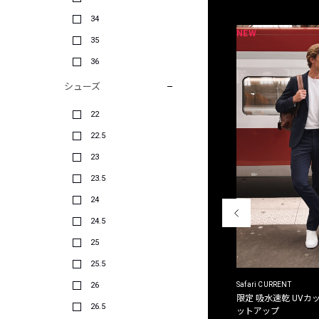
34
NEW
NEW
限定
別注
35
36
シューズ
22
22.5
23
23.5
24
24.5
25
25.5
26
ACANTHUS
Safari CURRENT
別注限定 フード付き チェックシャツジャケット
限定 吸水速乾 UVカッ
26.5
ットアップ