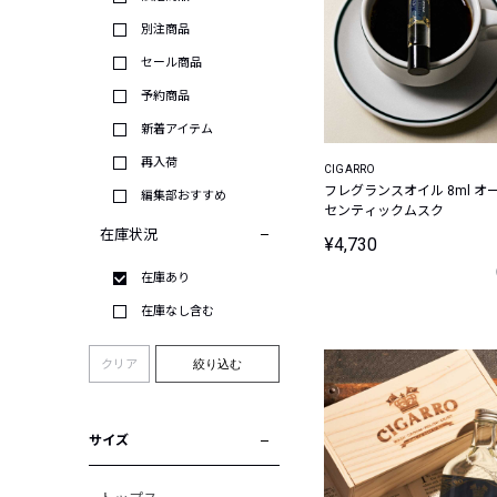
別注商品
セール商品
予約商品
新着アイテム
再入荷
CIGARRO
フレグランスオイル 8ml オ
編集部おすすめ
センティックムスク
在庫状況
¥4,730
在庫あり
在庫なし含む
クリア
絞り込む
サイズ