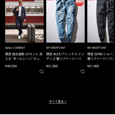
Safari CURRENT
WP WESTPOINT
WP WESTPOINT
限定 吸水速乾 UVカット 洗
限定 ALEX/アレックス イン
限定 SEAN/ショー
える "オールシーン" セット
ディゴ 裾リブイージーパン
裾リブイージーパン
アップ
ツ
¥49,500
¥31,900
¥31,900
すべて見る