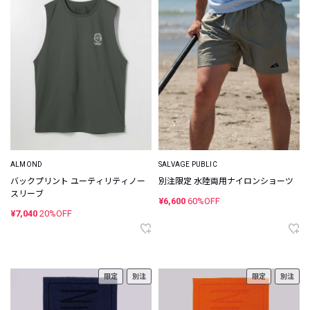
ALMOND
SALVAGE PUBLIC
バックプリント ユーティリティノー
別注限定 水陸両用ナイロンショーツ
スリーブ
¥6,600
60%OFF
¥7,040
20%OFF
限定
別注
限定
別注