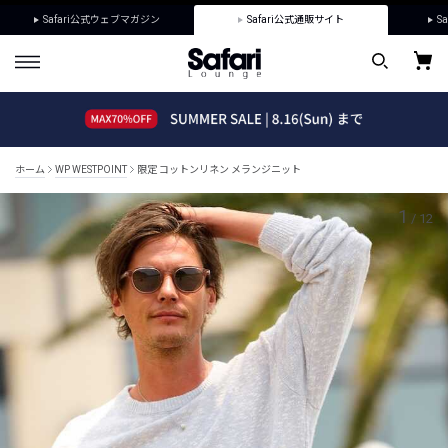
Safari公式ウェブマガジン
Safari公式通販サイト
Sa
ホーム
WP WESTPOINT
限定 コットンリネン メランジニット
1
/
12