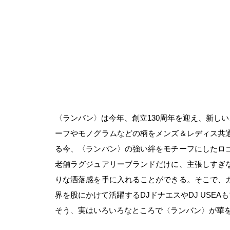
〈ランバン〉は今年、創立130周年を迎え、新しい
ーフやモノグラムなどの柄をメンズ＆レディス共
る今、〈ランバン〉の強い絆をモチーフにしたロ
老舗ラグジュアリーブランドだけに、主張しすぎ
りな洒落感を手に入れることができる。そこで、
界を股にかけて活躍するDJドナエスやDJ US
そう、実はいろいろなところで〈ランバン〉が華