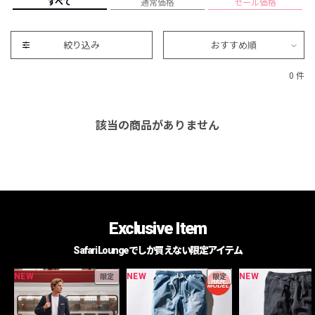
すべて
通常価格
セール価格
絞り込み
おすすめ順
0 件
該当の商品がありません
Exclusive Item
Safari Loungeでしか買えない限定アイテム
NEW
NEW
NEW
限定
限定