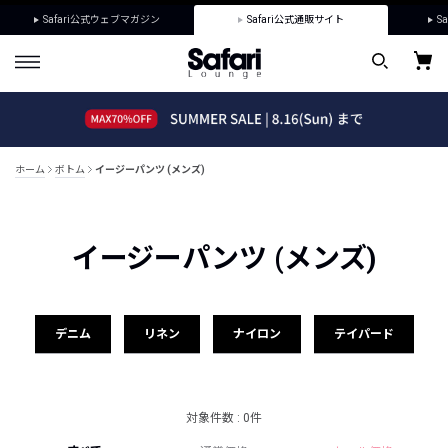
Safari公式ウェブマガジン
Safari公式通販サイト
Sa
ホーム
ボトム
イージーパンツ (メンズ)
イージーパンツ (メンズ)
デニム
リネン
ナイロン
テイパード
対象件数 : 0件