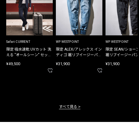
Safari CURRENT
WP WESTPOINT
WP WESTPOINT
限定 吸水速乾 UVカット 洗
限定 ALEX/アレックス イン
限定 SEAN/ショー
える "オールシーン" セット
ディゴ 裾リブイージーパン
裾リブイージーパン
アップ
ツ
¥49,500
¥31,900
¥31,900
すべて見る