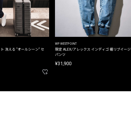
WP WESTPOINT
ト 洗える "オールシーン" セ
限定 ALEX/アレックス インディゴ 裾リブイー
パンツ
¥31,900