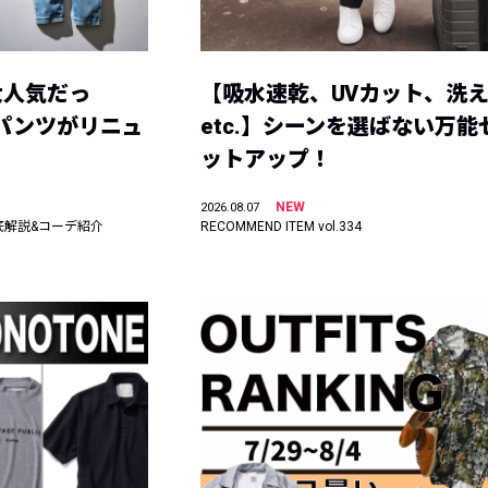
大人気だっ
【吸水速乾、UVカット、洗
ーパンツがリニュ
etc.】シーンを選ばない万能
ットアップ！
NEW
2026.08.07
底解説&コーデ紹介
RECOMMEND ITEM vol.334