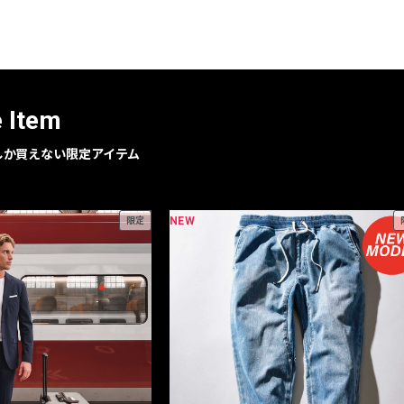
レコメンドアイテム
ピックアップアイテム
フォーカスブランド
セールおすすめアイテム
e Item
人気アイテム TOP 15
geでしか買えない限定アイテム
NEW
限定