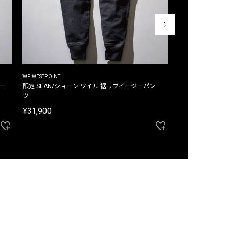
WP WESTPOINT
WP WESTPOINT
ジー
限定 SEAN/ショーン ツイル 裾リブイージーパン
限定 DAVID/デイヴィッド インデ
ツ
イージーパンツ
¥31,900
¥33,000