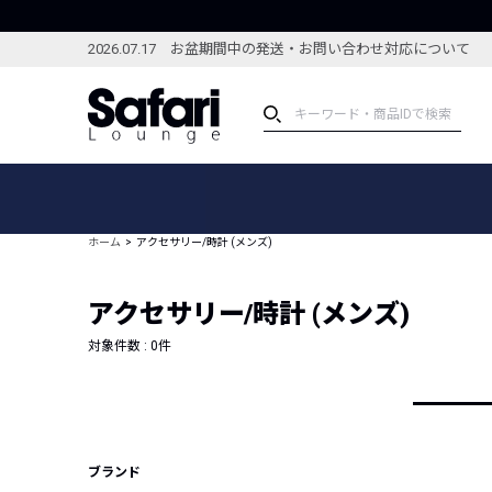
2026.07.17 お盆期間中の発送・お問い合わせ対応について
アイテム
スペシャル
カテゴリーから探す
スペシャルフィーチャ
ホーム
アクセサリー/時計 (メンズ)
ブランドから探す
特集記事
絞り込んで探す
アクセサリー/時計 (メンズ)
新着アイテム
コーディネート
編集部のおすすめアイテム
対象件数 :
0
件
編集部のおすすめコー
ランキング
雑誌・カタログ掲載アイテム
セール
ブランド