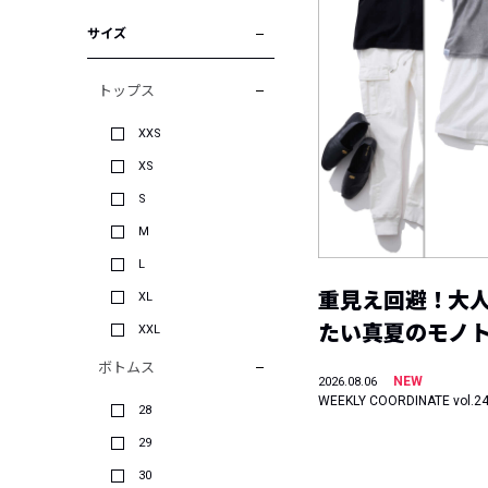
サイズ
トップス
XXS
XS
S
M
L
重見え回避！大
XL
たい真夏のモノ
XXL
ボトムス
NEW
2026.08.06
WEEKLY COORDINATE vol.2
28
29
30