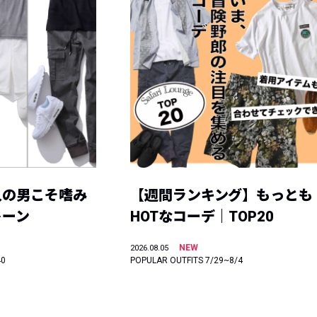
人の男こそ嗜み
【週間ランキング】もっとも
トーン
HOTなコーデ｜TOP20
NEW
2026.08.05
40
POPULAR OUTFITS 7/29~8/4