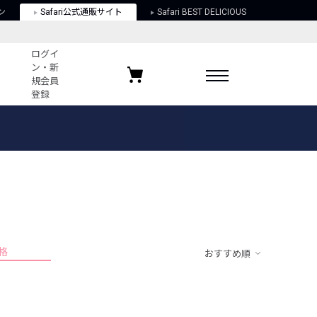
ン
Safari公式通販サイト
Safari BEST DELICIOUS
ログイ
ン・新
規会員
登録
ログイン・新規会員登録
お気に入りアイテム
ガイド
お気に入りブランド
お気に入り記事
最近チェックしたアイテム
格
おすすめ順
ポリシー
関する法律