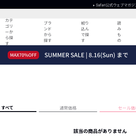
Safari公式ウェブマガジ
カテ
ブラ
絞り
読
ゴリ
ンド
込ん
み
ーか
から
で探
も
ら探
探す
す
の
す
読みもの
ガイド
ー
すべての記事
ショッピング
2026年のイチオシTシャツ！
初めての方
“WP”のイージーパンツを徹底解説&コ
Club Safari
ーデ紹介
よくある質問
HOTなコーデ TOP20
会社概要
ディネート
新ブランドご紹介！
会員利用規約
すべて
通常価格
セール価
人気記事ランキング
プライバシー
バイヤーズ レコメンド
特定商取引に
今週の別注アイテム
該当の商品がありません
ウィークリーコーデ