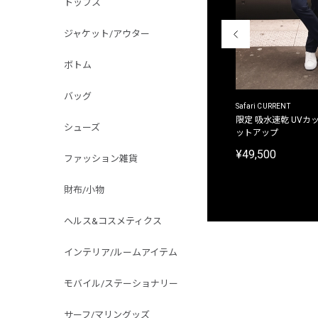
トップス
ジャケット/アウター
ボトム
バッグ
ACANTHUS
Safari CURRENT
別注限定 フード付き チェックシャツジャケット
限定 吸水速乾 UVカッ
シューズ
ットアップ
¥31,900
¥49,500
ファッション雑貨
財布/小物
ヘルス&コスメティクス
インテリア/ルームアイテム
モバイル/ステーショナリー
サーフ/マリングッズ