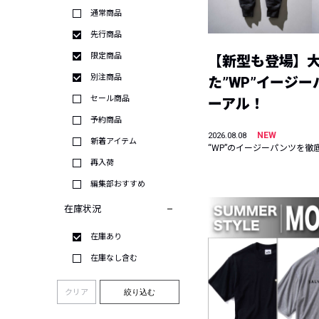
通常商品
先行商品
限定商品
【新型も登場】
別注商品
た”WP”イージ
セール商品
ーアル！
予約商品
NEW
2026.08.08
新着アイテム
“WP”のイージーパンツを徹
再入荷
編集部おすすめ
在庫状況
在庫あり
在庫なし含む
クリア
絞り込む