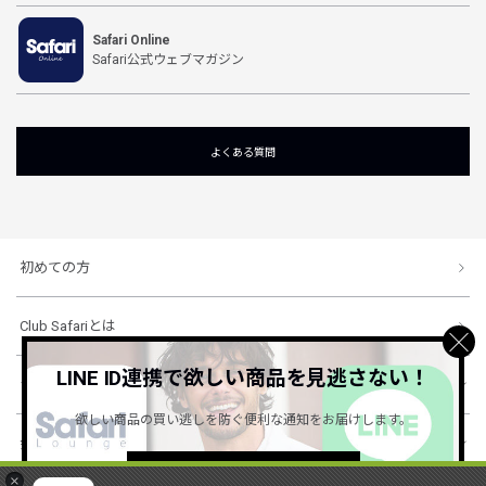
Safari Online
Safari公式ウェブマガジン
よくある質問
初めての方
Club Safariとは
LINE ID連携で欲しい商品を見逃さない！
ショッピングガイド
欲しい商品の買い逃しを防ぐ便利な通知をお届けします。
会社概要・規約
詳しくはこちら ＞
×