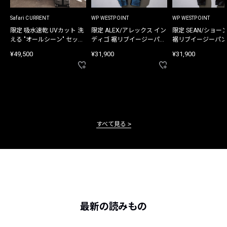
Safari CURRENT
WP WESTPOINT
WP WESTPOINT
限定 吸水速乾 UVカット 洗
限定 ALEX/アレックス イン
限定 SEAN/ショー
える "オールシーン" セット
ディゴ 裾リブイージーパン
裾リブイージーパン
アップ
ツ
¥49,500
¥31,900
¥31,900
すべて見る
最新の読みもの