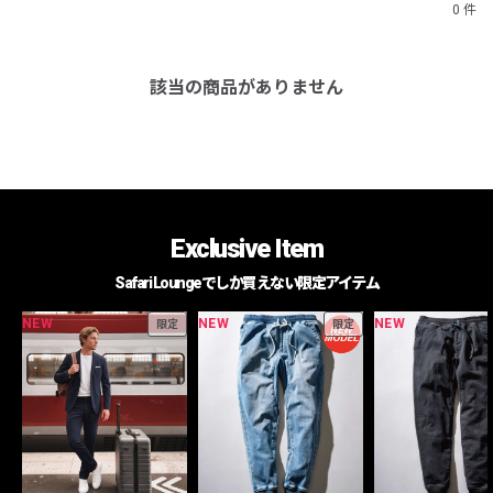
0 件
該当の商品がありません
Exclusive Item
Safari Loungeでしか買えない限定アイテム
NEW
NEW
NEW
限定
限定