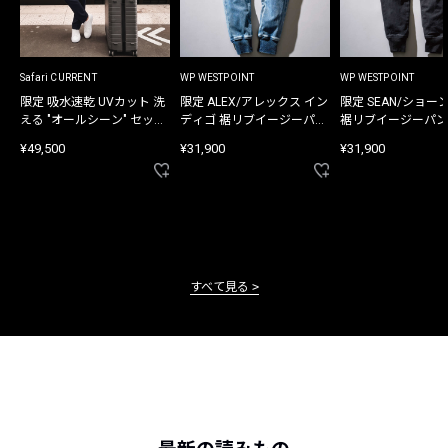
Safari CURRENT
WP WESTPOINT
WP WESTPOINT
限定 吸水速乾 UVカット 洗
限定 ALEX/アレックス イン
限定 SEAN/ショー
える "オールシーン" セット
ディゴ 裾リブイージーパン
裾リブイージーパン
アップ
ツ
¥49,500
¥31,900
¥31,900
すべて見る