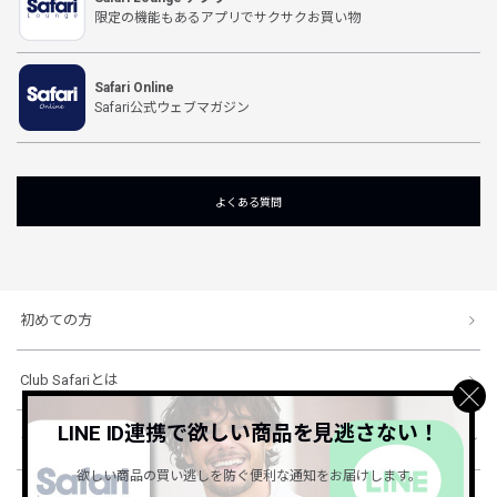
限定の機能もあるアプリでサクサクお買い物
Safari Online
Safari公式ウェブマガジン
よくある質問
初めての方
Club Safariとは
LINE ID連携で欲しい商品を見逃さない！
ショッピングガイド
欲しい商品の買い逃しを防ぐ便利な通知をお届けします。