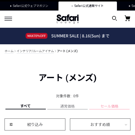
Safari公式ウェブマガジン
Safari公式通販サイト
Sa
ホーム
インテリア/ルームアイテム
アート (メンズ)
アート (メンズ)
対象件数 : 0件
すべて
通常価格
セール価格
絞り込み
おすすめ順