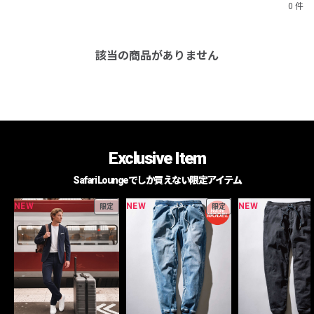
0 件
該当の商品がありません
Exclusive Item
Safari Loungeでしか買えない限定アイテム
NEW
NEW
NEW
限定
限定