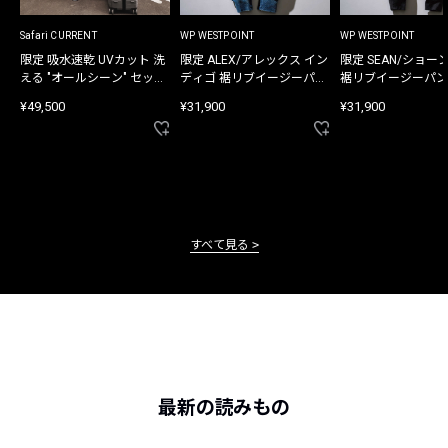
Safari CURRENT
WP WESTPOINT
WP WESTPOINT
限定 吸水速乾 UVカット 洗
限定 ALEX/アレックス イン
限定 SEAN/ショー
える "オールシーン" セット
ディゴ 裾リブイージーパン
裾リブイージーパン
アップ
ツ
¥49,500
¥31,900
¥31,900
すべて見る
最新の読みもの