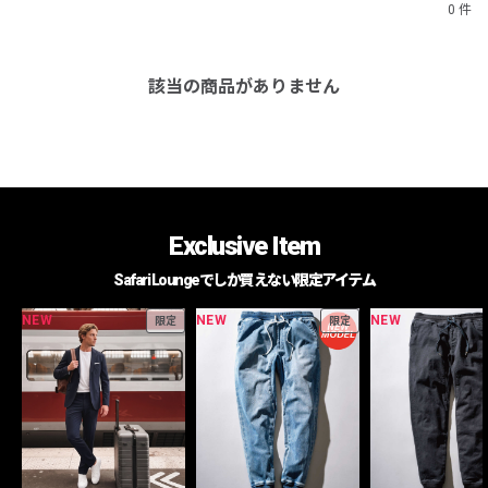
0 件
該当の商品がありません
Exclusive Item
Safari Loungeでしか買えない限定アイテム
NEW
NEW
NEW
限定
限定