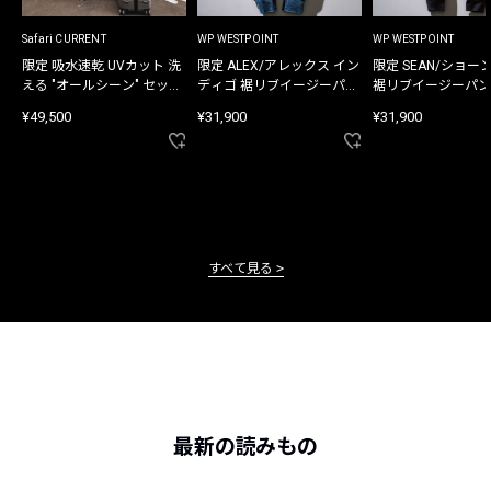
Safari CURRENT
WP WESTPOINT
WP WESTPOINT
限定 吸水速乾 UVカット 洗
限定 ALEX/アレックス イン
限定 SEAN/ショー
える "オールシーン" セット
ディゴ 裾リブイージーパン
裾リブイージーパン
アップ
ツ
¥49,500
¥31,900
¥31,900
すべて見る
最新の読みもの