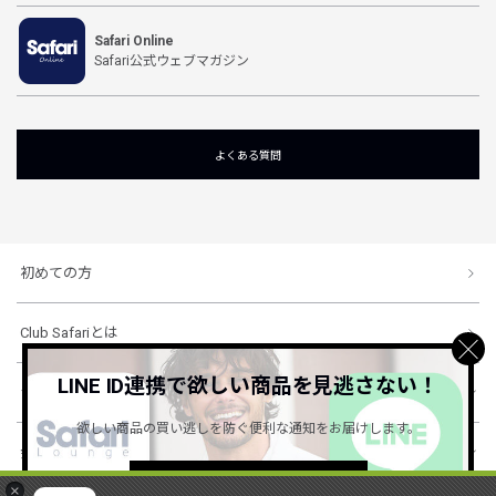
Safari Online
Safari公式ウェブマガジン
よくある質問
初めての方
Club Safariとは
LINE ID連携で欲しい商品を見逃さない！
ショッピングガイド
欲しい商品の買い逃しを防ぐ便利な通知をお届けします。
会社概要・規約
詳しくはこちら ＞
×