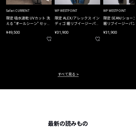
Safari CURRENT
WP WESTPOINT
WP WESTPOINT
限定 吸水速乾 UVカット 洗
限定 ALEX/アレックス イン
限定 SEAN/ショー
える "オールシーン" セット
ディゴ 裾リブイージーパン
裾リブイージーパン
アップ
ツ
¥49,500
¥31,900
¥31,900
すべて見る
最新の読みもの