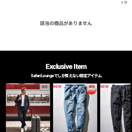
0 件
該当の商品がありません
Exclusive Item
Safari Loungeでしか買えない限定アイテム
NEW
NEW
NEW
限定
限定