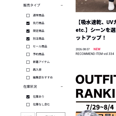
販売タイプ
通常商品
【吸水速乾、UV
先行商品
etc.】シーンを
限定商品
ットアップ！
別注商品
セール商品
NEW
2026.08.07
RECOMMEND ITEM vol.334
予約商品
新着アイテム
再入荷
編集部おすすめ
在庫状況
在庫あり
在庫なし含む