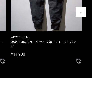
WP WESTPOINT
WP WESTPOINT
ジー
限定 SEAN/ショーン ツイル 裾リブイージーパン
限定 DAVID/デイヴィッド インデ
ツ
イージーパンツ
¥31,900
¥33,000