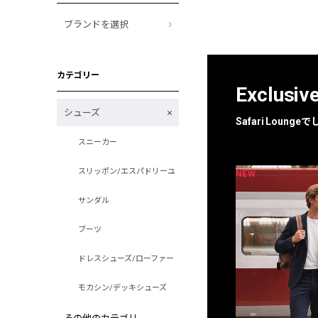
ブランドを選択
カテゴリー
Exclusiv
シューズ
Safari Loun
スニーカー
スリッポン/エスパドリーユ
NEW
NEW
限定
別注
サンダル
ブーツ
ドレスシューズ/ローファー
モカシン/デッキシューズ