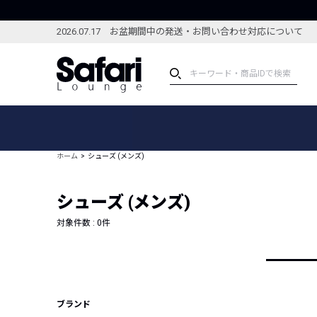
2026.07.17 お盆期間中の発送・お問い合わせ対応について
アイテム
スペシャル
カテゴリーから探す
スペシャルフィーチャ
ホーム
シューズ (メンズ)
ブランドから探す
特集記事
絞り込んで探す
シューズ (メンズ)
新着アイテム
コーディネート
編集部のおすすめアイテム
対象件数 :
0
件
編集部のおすすめコー
ランキング
雑誌・カタログ掲載アイテム
セール
ブランド