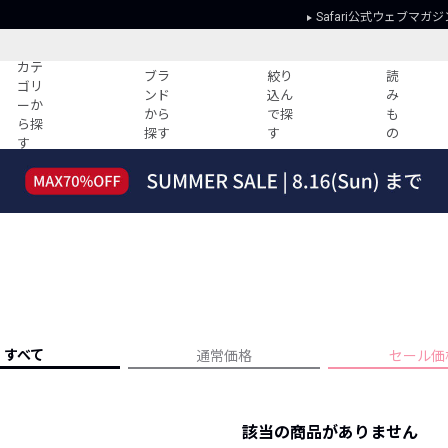
Safari公式ウェブマガジ
カテ
ブラ
絞り
読
ゴリ
ンド
込ん
み
ーか
から
で探
も
ら探
探す
す
の
す
読みもの
ガイド
ー
すべての記事
ショッピング
2026年のイチオシTシャツ！
初めての方
“WP”のイージーパンツを徹底解説&コ
Club Safari
ーデ紹介
よくある質問
HOTなコーデ TOP20
会社概要
ディネート
新ブランドご紹介！
会員利用規約
すべて
通常価格
セール価
人気記事ランキング
プライバシー
バイヤーズ レコメンド
特定商取引に
今週の別注アイテム
該当の商品がありません
ウィークリーコーデ