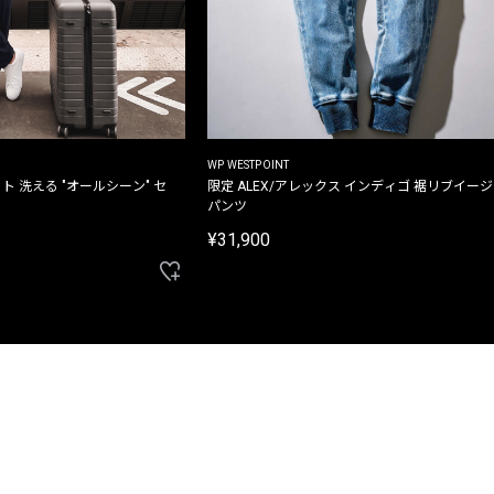
WP WESTPOINT
ト 洗える "オールシーン" セ
限定 ALEX/アレックス インディゴ 裾リブイー
パンツ
¥31,900