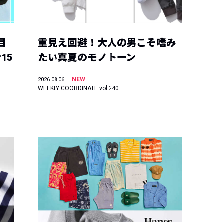
目
重見え回避！大人の男こそ嗜み
15
たい真夏のモノトーン
NEW
2026.08.06
WEEKLY COORDINATE vol.240