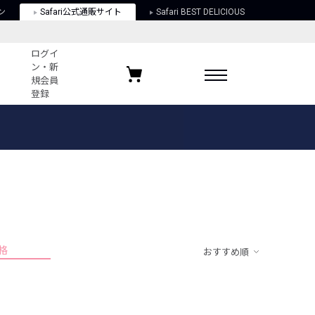
ン
Safari公式通販サイト
Safari BEST DELICIOUS
ログイ
ン・新
規会員
登録
ログイン・新規会員登録
お気に入りアイテム
ガイド
お気に入りブランド
お気に入り記事
最近チェックしたアイテム
格
おすすめ順
ポリシー
関する法律