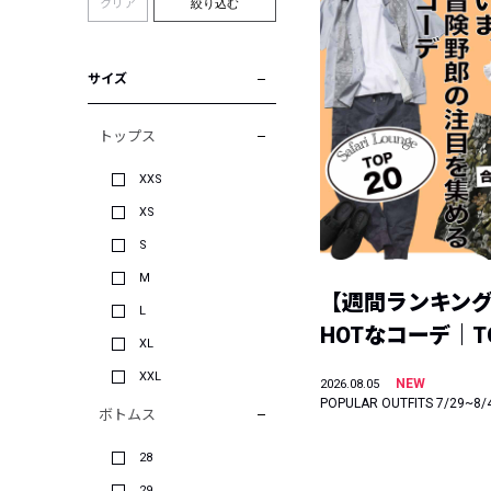
クリア
絞り込む
サイズ
トップス
XXS
XS
S
M
【週間ランキン
L
HOTなコーデ｜TO
XL
XXL
NEW
2026.08.05
POPULAR OUTFITS 7/29~8/
ボトムス
28
29