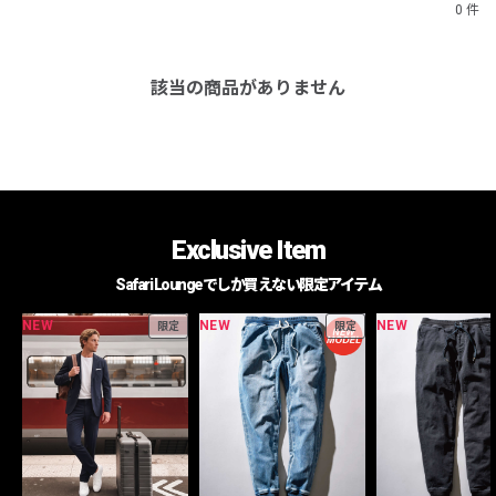
0 件
該当の商品がありません
Exclusive Item
Safari Loungeでしか買えない限定アイテム
NEW
NEW
NEW
限定
限定