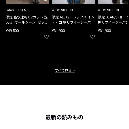
Safari CURRENT
WP WESTPOINT
WP WESTPOINT
限定 吸水速乾 UVカット 洗
限定 ALEX/アレックス イン
限定 SEAN/ショー
える "オールシーン" セット
ディゴ 裾リブイージーパン
裾リブイージーパン
アップ
ツ
¥49,500
¥31,900
¥31,900
すべて見る
最新の読みもの