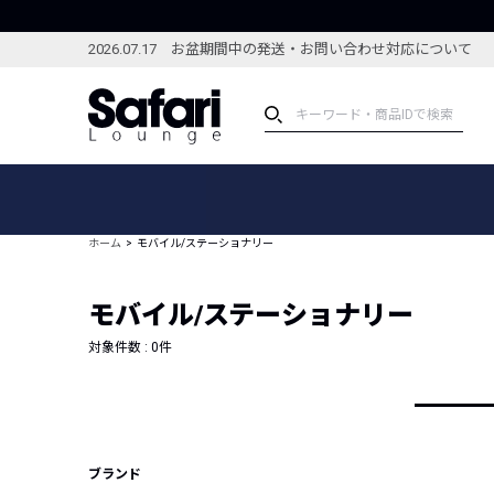
2026.07.17 お盆期間中の発送・お問い合わせ対応について
アイテム
スペシャル
カテゴリーから探す
スペシャルフィーチャ
ホーム
モバイル/ステーショナリー
ブランドから探す
特集記事
絞り込んで探す
モバイル/ステーショナリー
新着アイテム
コーディネート
編集部のおすすめアイテム
対象件数 :
0
件
編集部のおすすめコー
ランキング
雑誌・カタログ掲載アイテム
セール
ブランド