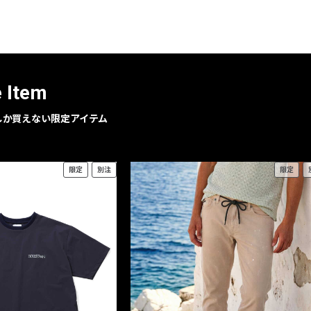
レコメンドアイテム
ピックアップアイテム
フォーカスブランド
セールおすすめアイテム
e Item
人気アイテム TOP 15
geでしか買えない限定アイテム
限定
別注
限定