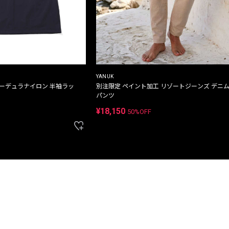
YANUK
コーデュラナイロン 半袖ラッ
別注限定 ペイント加工 リゾートジーンズ デニ
パンツ
¥18,150
50%OFF