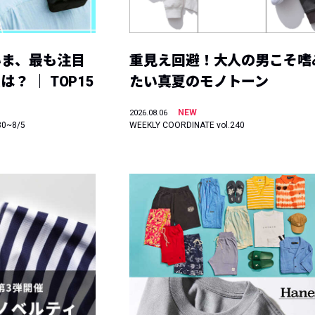
いま、最も注目
重見え回避！大人の男こそ嗜
？ ｜ TOP15
たい真夏のモノトーン
NEW
2026.08.06
30~8/5
WEEKLY COORDINATE vol.240