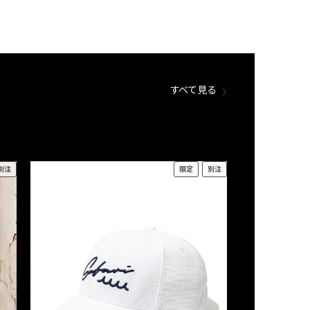
すべて見る
別注
限定
別注