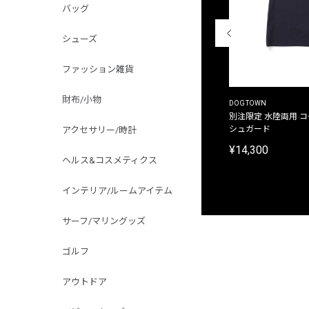
バッグ
シューズ
ファッション雑貨
財布/小物
THE DUFFER OF ST.GEORGE
DOGTOWN
別注限定 ピグメントダイ バックプリント サーフ
別注限定 水陸両用 
プリントTシャツ
シュガード
アクセサリー/時計
¥9,900
¥14,300
ヘルス&コスメティクス
インテリア/ルームアイテム
サーフ/マリングッズ
ゴルフ
アウトドア