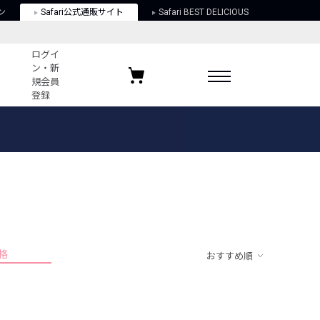
ン
Safari公式通販サイト
Safari BEST DELICIOUS
ログイ
ン・新
規会員
登録
ログイン・新規会員登録
お気に入りアイテム
ガイド
お気に入りブランド
お気に入り記事
最近チェックしたアイテム
格
おすすめ順
ポリシー
関する法律