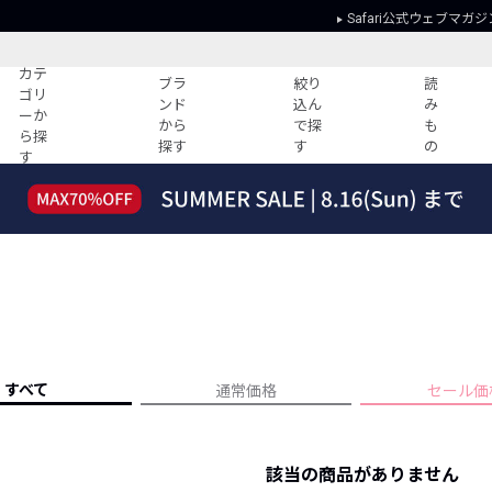
Safari公式ウェブマガジ
カテ
ブラ
絞り
読
ゴリ
ンド
込ん
み
ーか
から
で探
も
ら探
探す
す
の
す
読みもの
ガイド
ー
すべての記事
ショッピング
2026年のイチオシTシャツ！
初めての方
“WP”のイージーパンツを徹底解説&コ
Club Safari
ーデ紹介
よくある質問
HOTなコーデ TOP20
会社概要
ディネート
新ブランドご紹介！
会員利用規約
すべて
通常価格
セール価
人気記事ランキング
プライバシー
バイヤーズ レコメンド
特定商取引に
今週の別注アイテム
該当の商品がありません
ウィークリーコーデ