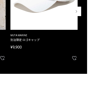
MUTA MARINE
CROSSLEY
ム
別注限定 ロゴキャップ
別注限定 ノースリ
¥9,900
¥8,580
40%OFF