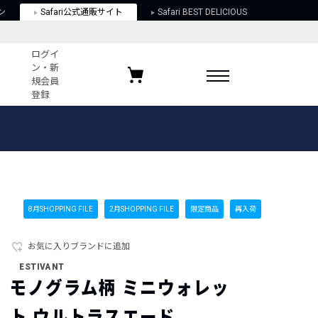
ン
Safari公式通販サイト
Safari BEST DELICIOUS
ログイ
ン・新
規会員
登録
ログイン・新規会員登録
お気に入りアイテム
ガイド
お気に入りブランド
お気に入り記事
最近チェックしたアイテム
8月SHOPPING FILE
2月SHOPPING FILE
限定商品
再入荷
お気に入りブランドに追加
ポリシー
ESTIVANT
関する法律
モノグラム柄 ミニウォレッ
ト ウルトラスエード