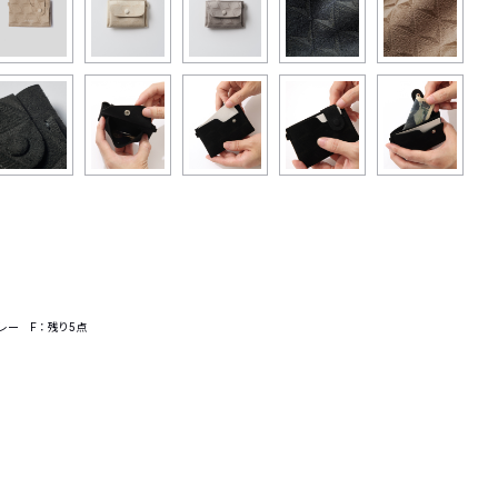
レー F：残り5点