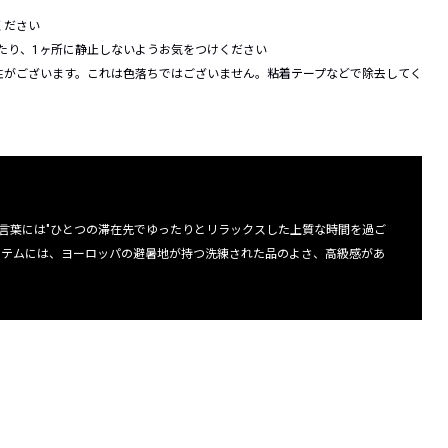
ください
したり、1ヶ所に静止しないようお気をつけください
性がございます。これは色落ちではございません。粘着テープなどで除去してく
。その言葉には"ひとつの滞在先でゆったりとリラックスした上質な時間を過ご
イテムには、ヨーロッパの避暑地が持つ洗練された品のよさ、高級感があ