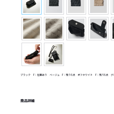
ブラック F：在庫あり ベージュ F：残り5点 オフホワイト F：残り5点 グ
商品詳細