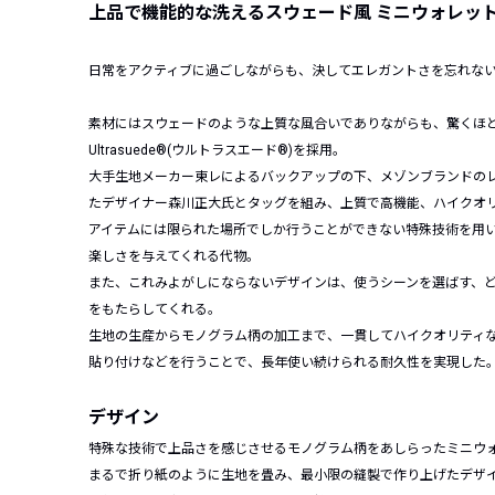
上品で機能的な洗えるスウェード風 ミニウォレッ
日常をアクティブに過ごしながらも、決してエレガントさを忘れな
素材にはスウェードのような上質な風合いでありながらも、驚くほ
Ultrasuede®(ウルトラスエード®)を採用。
大手生地メーカー東レによるバックアップの下、メゾンブランドの
たデザイナー森川正大氏とタッグを組み、上質で高機能、ハイクオ
アイテムには限られた場所でしか行うことができない特殊技術を用
楽しさを与えてくれる代物。
また、これみよがしにならないデザインは、使うシーンを選ばす、
をもたらしてくれる。
生地の生産からモノグラム柄の加工まで、一貫してハイクオリティ
貼り付けなどを行うことで、長年使い続けられる耐久性を実現した
デザイン
特殊な技術で上品さを感じさせるモノグラム柄をあしらったミニウ
まるで折り紙のように生地を畳み、最小限の縫製で作り上げたデザ