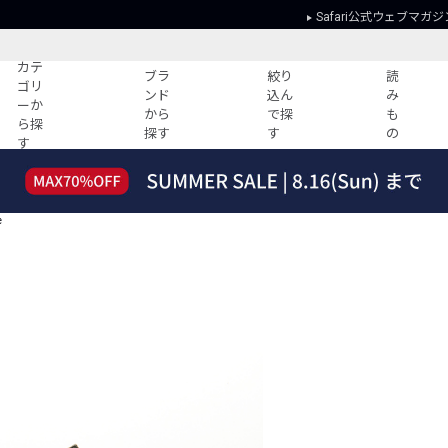
Safari公式ウェブマガジ
カテ
ブラ
絞り
読
ゴリ
ンド
込ん
み
ーか
から
で探
も
ら探
探す
す
の
す
読みもの
ガイド
ー
すべての記事
ショッピング
e
2026年のイチオシTシャツ！
初めての方
“WP”のイージーパンツを徹底解説&コ
Club Safari
ーデ紹介
よくある質問
HOTなコーデ TOP20
会社概要
ディネート
新ブランドご紹介！
会員利用規約
人気記事ランキング
プライバシー
バイヤーズ レコメンド
特定商取引に
今週の別注アイテム
ウィークリーコーデ