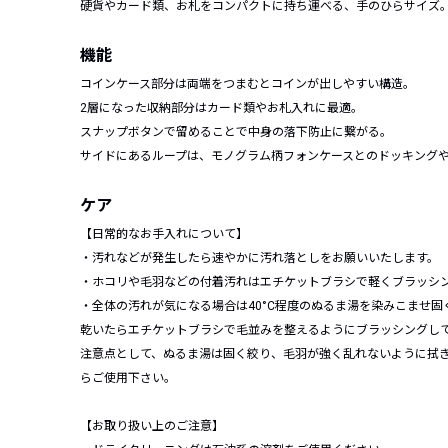
硬貨やカード類、お札をコンパクトに持ち運べる、手のひらサイズ
機能
コインケース部分は両端をつまむとコインが出しやすい構造。
2層になった収納部分はカード類やお札入れに最適。
スナップボタンで留めることで中身の落下防止に繋がる。
サイドにあるループは、モノグラム柄フォンケースとのドッキング
ケア
【日常的なお手入れについて】
・汚れなどが発生したら速やかに汚れ落としをお願いいたします。
・ホコリや毛羽などの付着汚れはエチケットブラシで軽くブラッシ
・全体の汚れが気になる場合は40°C程度のぬるま湯を染みこませ
乾いたらエチケットブラシで毛並みを整えるようにブラッシングし
注意点として、ぬるま湯は固く絞り、毛羽が強く乱れないように拭
らご使用下さい。
【お取り扱い上のご注意】