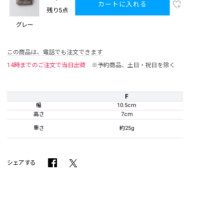
カートに入れる
残り5点
グレー
この商品は、電話でも注文できます
14時までのご注文で当日出荷
※予約商品、土日・祝日を除く
F
幅
10.5cm
高さ
7cm
重さ
約25g
シェアする