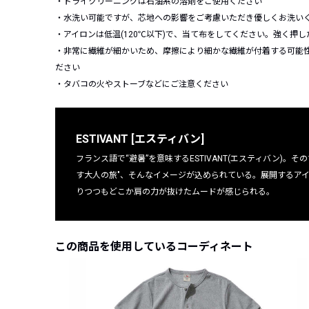
・ドライクリーニングは石油系の溶剤をご使用ください
・水洗い可能ですが、芯地への影響をご考慮いただき優しくお洗い
・アイロンは低温(120℃以下)で、当て布をしてください。強く押
・非常に繊維が細かいため、摩擦により細かな繊維が付着する可能
ださい
・タバコの火やストーブなどにご注意ください
ESTIVANT [エスティバン]
フランス語で“避暑”を意味するESTIVANT(エスティバン)
す大人の旅"、そんなイメージが込められている。展開するア
りつつもどこか肩の力が抜けたムードが感じられる。
この商品を使用しているコーディネート