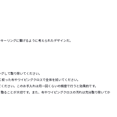
。
やキーリングに繋げるように考えられたデザインだ。
ングして取り除いてください。
固く絞った布やワイピングクロスで全体を拭いてください。
てください。このお手入れは月一回くらいの頻度で行うと効果的です。
き取ることが大切です。また、布やワイピングクロスの汚れは充分取り除いてか