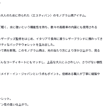
ト
い大人のために作られた〈エスティバン〉のモノグラム柄アイテム。
ど軽く、水に強いという機能性を持ち、数々の高級車の内装にも使用される
レザーグッズ監修をはじめ、イタリアで長年に渡りレザーブランドに携わってき
リティなバッグやウォレットを生み出した。
いて柄を表現。このモノグラム柄は、光の当たり方により浮かび上がり、見る
どんなコーディネートにもマッチし、上品な大人にふさわしい、さりげない個性
なメイド・イン・ジャパンという点もポイント。信頼ある職人が丁寧に縫製や
。
ォレット。
イン性の高い仕上がり。