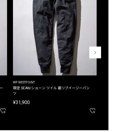
WP WESTPOINT
WP WESTPOINT
ジー
限定 SEAN/ショーン ツイル 裾リブイージーパン
限定 DAVID/デイヴィッド インデ
ツ
イージーパンツ
¥31,900
¥33,000