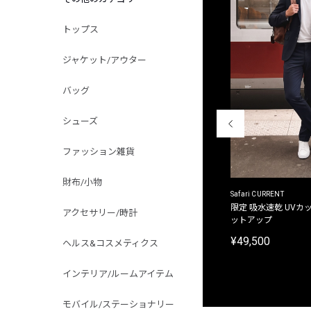
トップス
ジャケット/アウター
バッグ
シューズ
ファッション雑貨
財布/小物
ACANTHUS
Safari CURRENT
別注限定 フード付き チェックシャツジャケット
限定 吸水速乾 UVカッ
アクセサリー/時計
ットアップ
¥31,900
¥49,500
ヘルス&コスメティクス
インテリア/ルームアイテム
モバイル/ステーショナリー