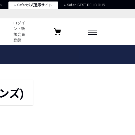
ン
Safari公式通販サイト
Safari BEST DELICIOUS
ログイ
ン・新
規会員
登録
ログイン・新規会員登録
お気に入りアイテム
ガイド
お気に入りブランド
お気に入り記事
最近チェックしたアイテム
ンズ)
ポリシー
関する法律