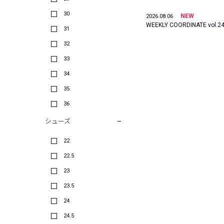
30
NEW
2026.08.06
WEEKLY COORDINATE vol.2
31
32
33
34
35
36
シューズ
22
22.5
23
23.5
24
24.5