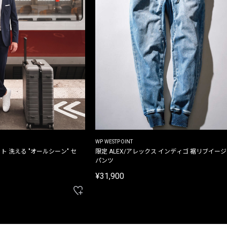
WP WESTPOINT
ト 洗える "オールシーン" セ
限定 ALEX/アレックス インディゴ 裾リブイー
パンツ
¥31,900