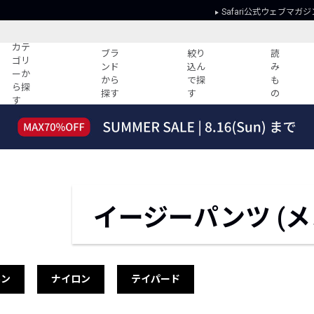
Safari公式ウェブマガジ
カテ
ブラ
絞り
読
ゴリ
ンド
込ん
み
ーか
から
で探
も
ら探
探す
す
の
す
読みもの
ガイド
ー
すべての記事
ショッピング
2026年のイチオシTシャツ！
初めての方
“WP”のイージーパンツを徹底解説&コ
Club Safari
ーデ紹介
よくある質問
イージーパンツ (メ
HOTなコーデ TOP20
会社概要
ディネート
新ブランドご紹介！
会員利用規約
人気記事ランキング
プライバシー
バイヤーズ レコメンド
特定商取引に
ネン
ナイロン
テイパード
今週の別注アイテム
ウィークリーコーデ