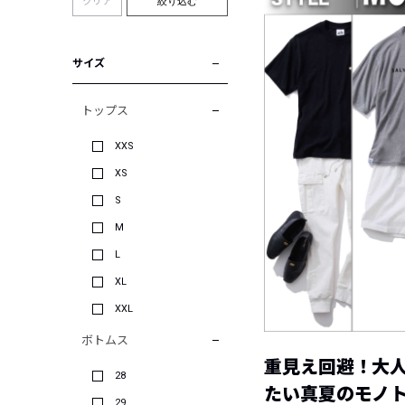
クリア
絞り込む
サイズ
トップス
XXS
XS
S
M
L
XL
XXL
ボトムス
重見え回避！大
28
たい真夏のモノ
29