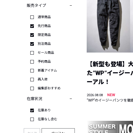
販売タイプ
通常商品
先行商品
限定商品
別注商品
セール商品
予約商品
【新型も登場】
新着アイテム
た”WP”イージ
再入荷
ーアル！
編集部おすすめ
NEW
2026.08.08
在庫状況
“WP”のイージーパンツを徹
在庫あり
在庫なし含む