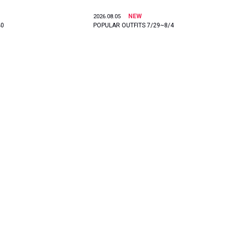
NEW
2026.08.05
40
POPULAR OUTFITS 7/29~8/4