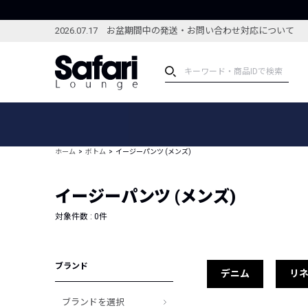
2026.07.17 お盆期間中の発送・お問い合わせ対応について
アイテム
スペシャル
カテゴリーから探す
スペシャルフィーチャ
ホーム
ボトム
イージーパンツ (メンズ)
ブランドから探す
特集記事
絞り込んで探す
イージーパンツ (メンズ)
新着アイテム
コーディネート
編集部のおすすめアイテム
対象件数 :
0
件
編集部のおすすめコー
ランキング
雑誌・カタログ掲載アイテム
ブランド
セール
デニム
リ
ブランドを選択