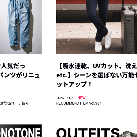
大人気だっ
【吸水速乾、UVカット、洗
ーパンツがリニュ
etc.】シーンを選ばない万能
ットアップ！
NEW
2026.08.07
底解説&コーデ紹介
RECOMMEND ITEM vol.334