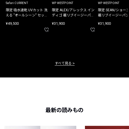
Safari CURRENT
WP WESTPOINT
WP WESTPOINT
限定 吸水速乾 UVカット 洗
限定 ALEX/アレックス イン
限定 SEAN/ショー
える "オールシーン" セット
ディゴ 裾リブイージーパン
裾リブイージーパン
アップ
ツ
¥49,500
¥31,900
¥31,900
すべて見る
最新の読みもの