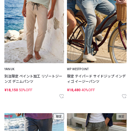
YANUK
WP WESTPOINT
別注限定 ペイント加工 リゾートジー
限定 テイパード サイドジップ インデ
ンズ デニムパンツ
ィゴ イージーパンツ
¥18,150
50%OFF
¥18,480
40%OFF
NEW
限定
限定