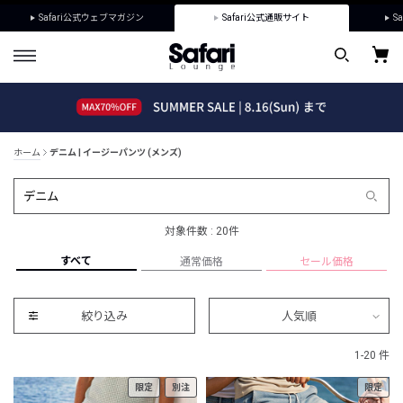
Safari公式ウェブマガジン
Safari公式通販サイト
Sa
ホーム
デニム | イージーパンツ (メンズ)
対象件数 : 20件
すべて
通常価格
セール価格
絞り込み
人気順
1-20 件
限定
別注
限定