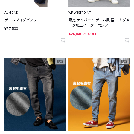
ALMOND
WP WESTPOINT
デニムジョグパンツ
限定 テイパード デニム風 裾リブ ダメ
ージ加工イージーパンツ
¥27,500
¥24,640
20%OFF
限定
限定