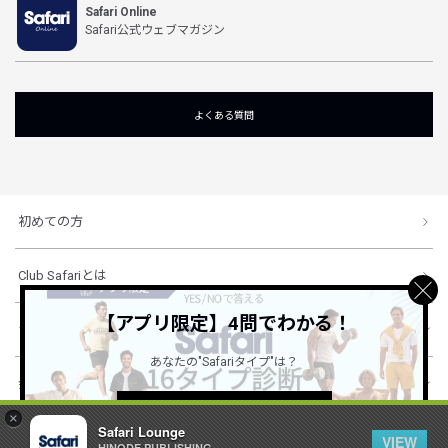
Safari Online
Safari公式ウェブマガジン
よくある質問
初めての方
Club Safariとは
【アプリ限定】4問でわかる！
ショッピングガイド
あなたの"Safariタイプ"は？
会社概要・規約
詳しくはこちら ＞
×
Safari Lounge
VIEW
HINODE PUBLISHING ..