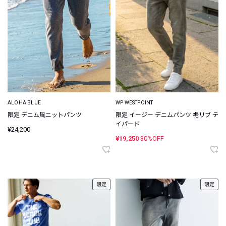
ALOHA BLUE
WP WESTPOINT
限定 デニム風ニットパンツ
限定 イージー デニムパンツ 裾リブ テ
イパード
¥24,200
¥19,250
30%OFF
限定
限定