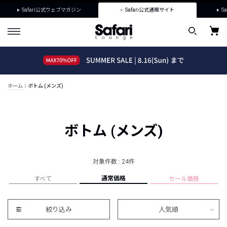
Safari公式ウェブマガジン
Safari公式通販サイト
Sa
ホーム
ボトム (メンズ)
ボトム (メンズ)
対象件数 : 24件
通常価格
すべて
セール価格
絞り込み
人気順