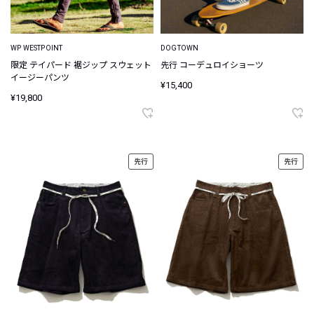
WP WESTPOINT
DOGTOWN
限定 テイパード 裾ジップ スウェット
先行 コーデュロイショーツ
イージーパンツ
¥15,400
¥19,800
先行
先行