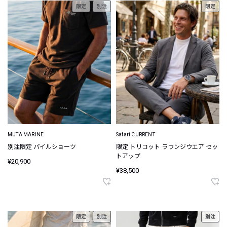
限定
別注
限定
MUTA MARINE
Safari CURRENT
別注限定 パイルショーツ
限定 トリコット ラウンジウエア セッ
トアップ
¥20,900
¥38,500
限定
別注
別注