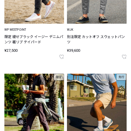
WP WESTPOINT
WJK
限定 褪せブラック イージー デニムパ
別注限定 カットオフ スウェットパン
ンツ 裾リブ テイパード
ツ
¥27,500
¥39,600
限定
先行