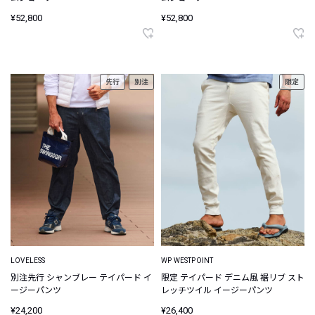
¥52,800
¥52,800
先行
別注
限定
LOVELESS
WP WESTPOINT
別注先行 シャンブレー テイパード イ
限定 テイパード デニム風 裾リブ スト
ージーパンツ
レッチツイル イージーパンツ
¥24,200
¥26,400