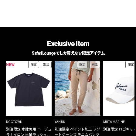
Exclusive Item
Safari Loungeでしか買えない限定アイテム
NEW
限定
別注
限定
別注
限定
DOGTOWN
YANUK
MUTA MARINE
別注限定 水陸両用 コーデュ
別注限定 ペイント加工 リゾ
別注限定 ロゴキャ
ラナイロン 半袖ラッシュガ
ートジーンズ デニムパンツ