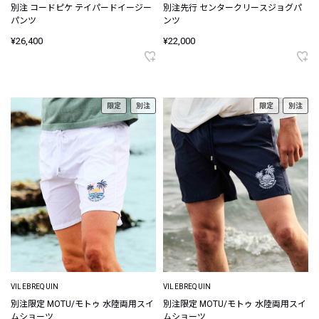
別注 コードピケ テイパードイージー
別注先行 センタークリースジョグパ
パンツ
ンツ
¥26,400
¥22,000
限定
別注
限定
別注
VILEBREQUIN
VILEBREQUIN
別注限定 MOTU/モトゥ 水陸両用スイ
別注限定 MOTU/モトゥ 水陸両用スイ
ムショーツ
ムショーツ