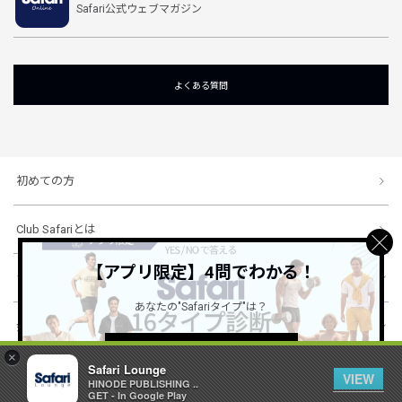
Safari公式ウェブマガジン
よくある質問
初めての方
Club Safariとは
【アプリ限定】4問でわかる！
ショッピングガイド
あなたの"Safariタイプ"は？
会社概要・規約
詳しくはこちら ＞
×
Safari Lounge
VIEW
HINODE PUBLISHING ..
© 1996-2026 HINODE PUBLISHING co., ltd. All Rights Reserved.
GET - In Google Play