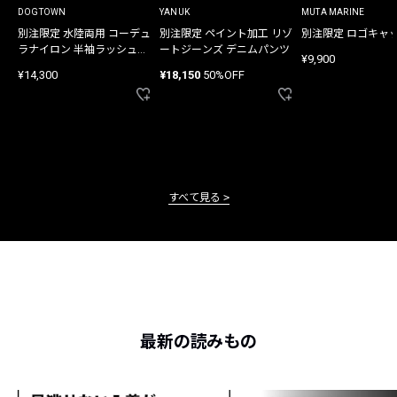
DOGTOWN
YANUK
MUTA MARINE
別注限定 水陸両用 コーデュ
別注限定 ペイント加工 リゾ
別注限定 ロゴキャ
ラナイロン 半袖ラッシュガ
ートジーンズ デニムパンツ
¥9,900
ード
¥14,300
¥18,150
50%OFF
すべて見る
最新の読みもの