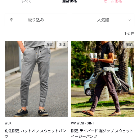
通常価格
すべて
セール価格
絞り込み
人気順
1-2 件
限定
別注
限定
WJK
WP WESTPOINT
別注限定 カットオフ スウェットパン
限定 テイパード 裾ジップ スウェット
ツ
イージーパンツ