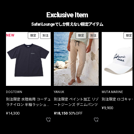
Exclusive Item
Safari Loungeでしか買えない限定アイテム
NEW
限定
別注
限定
別注
限定
DOGTOWN
YANUK
MUTA MARINE
別注限定 水陸両用 コーデュ
別注限定 ペイント加工 リゾ
別注限定 ロゴキャ
ラナイロン 半袖ラッシュガ
ートジーンズ デニムパンツ
¥9,900
ード
¥14,300
¥18,150
50%OFF