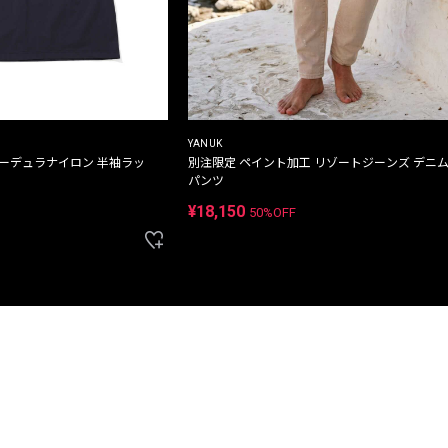
YANUK
コーデュラナイロン 半袖ラッ
別注限定 ペイント加工 リゾートジーンズ デニ
パンツ
¥18,150
50%OFF