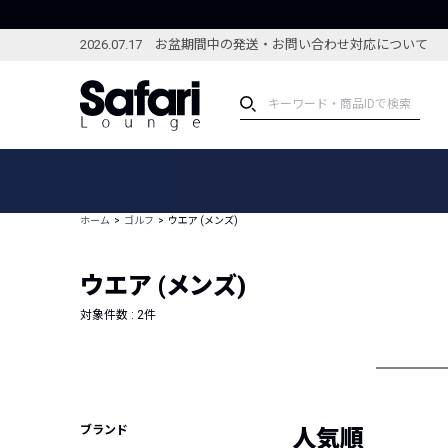
2026.07.17 お盆期間中の発送・お問い合わせ対応について
アイテム
スペシャル
カテゴリーから探す
スペシャルフィーチャ
ホーム
ゴルフ
ウエア (メンズ)
ブランドから探す
特集記事
絞り込んで探す
ウエア (メンズ)
新着アイテム
コーディネート
編集部のおすすめアイテム
対象件数 :
2
件
編集部のおすすめコー
ランキング
雑誌・カタログ掲載アイテム
セール
ブランド
人気順