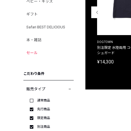
ベビー・キッズ
ギフト
Safari BEST DELICIOUS
本・雑誌
THE DUFFER OF ST.GEORGE
DOGTOWN
別注限定 ピグメントダイ バックプリント サーフ
別注限定 水陸両用 
セール
プリントTシャツ
シュガード
¥9,900
¥14,300
こだわり条件
販売タイプ
通常商品
先行商品
限定商品
別注商品