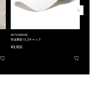
MUTA MARINE
CROSSLEY
ム
別注限定 ロゴキャップ
別注限定 ノースリ
¥9,900
¥8,580
40%OFF