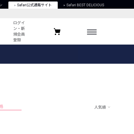
ン
Safari公式通販サイト
Safari BEST DELICIOUS
ログイ
ン・新
規会員
登録
ログイン・新規会員登録
お気に入りアイテム
ガイド
お気に入りブランド
お気に入り記事
最近チェックしたアイテム
格
人気順
ポリシー
関する法律