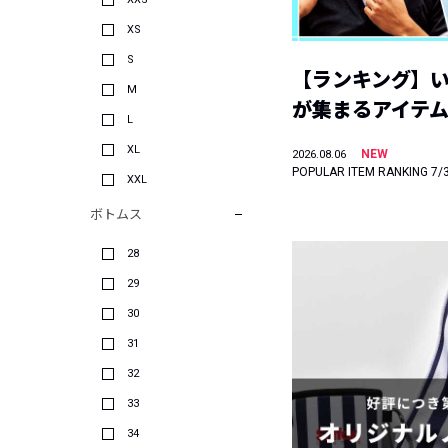
XS
S
【ランキング】
M
が集まるアイテムは
L
XL
NEW
2026.08.06
POPULAR ITEM RANKING 7/
XXL
ボトムス
28
29
30
31
32
33
34