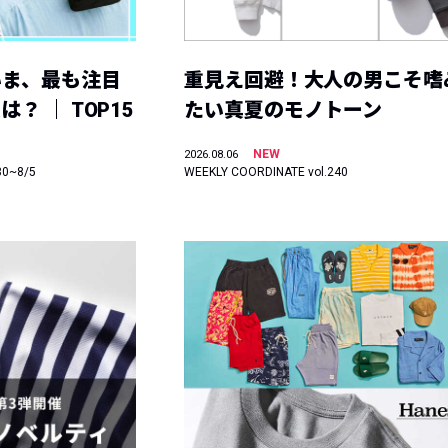
いま、最も注目
重見え回避！大人の男こそ嗜
？ ｜ TOP15
たい真夏のモノトーン
NEW
2026.08.06
30~8/5
WEEKLY COORDINATE vol.240