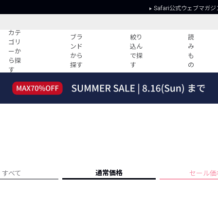
Safari公式ウェブマガジ
カテ
ブラ
絞り
読
ゴリ
ンド
込ん
み
ーか
から
で探
も
ら探
探す
す
の
す
読みもの
ガイド
ー
すべての記事
ショッピング
2026年のイチオシTシャツ！
初めての方
“WP”のイージーパンツを徹底解説&コ
Club Safari
ーデ紹介
よくある質問
HOTなコーデ TOP20
会社概要
ディネート
新ブランドご紹介！
会員利用規約
通常価格
すべて
セール価
人気記事ランキング
プライバシー
バイヤーズ レコメンド
特定商取引に
今週の別注アイテム
ウィークリーコーデ