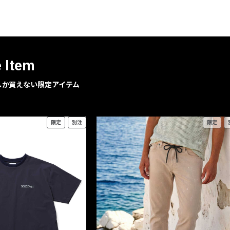
e Item
geでしか買えない限定アイテム
限定
別注
限定