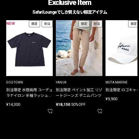
Exclusive Item
Safari Loungeでしか買えない限定アイテム
NEW
限定
別注
限定
別注
限定
DOGTOWN
YANUK
MUTA MARINE
別注限定 水陸両用 コーデュ
別注限定 ペイント加工 リゾ
別注限定 ロゴキャ
ラナイロン 半袖ラッシュガ
ートジーンズ デニムパンツ
¥9,900
ード
¥14,300
¥18,150
50%OFF